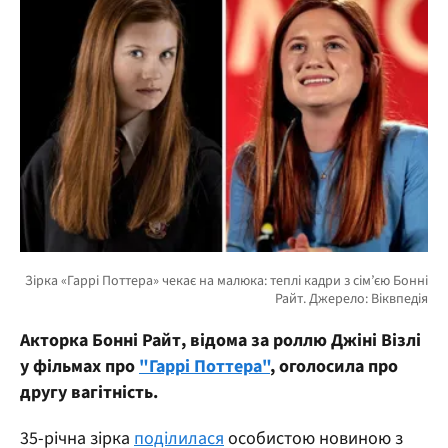
Акторка Бонні Райт, відома за роллю Джіні Візлі
у фільмах про
"Гаррі Поттера"
, оголосила про
другу вагітність.
35-річна зірка
поділилася
особистою новиною з