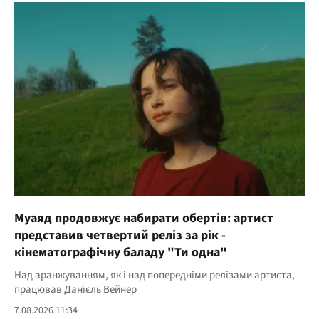
Муаяд продовжує набирати обертів: артист
представив четвертий реліз за рік -
кінематографічну баладу "Ти одна"
Над аранжуванням, як і над попередніми релізами артиста,
працював Данієль Вейнер
7.08.2026 11:34