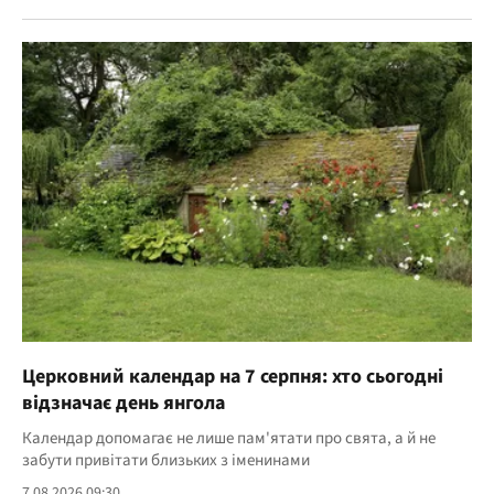
Церковний календар на 7 серпня: хто сьогодні
відзначає день янгола
Календар допомагає не лише пам'ятати про свята, а й не
забути привітати близьких з іменинами
7.08.2026 09:30