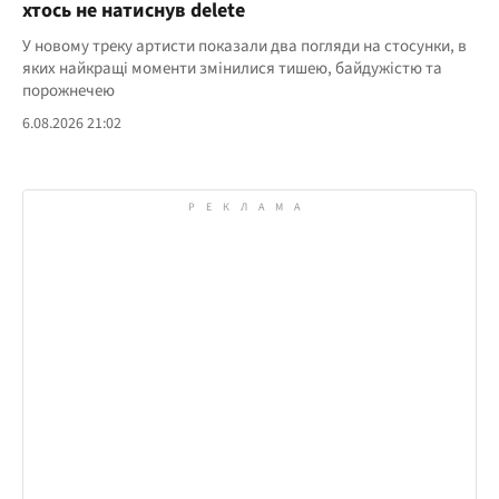
хтось не натиснув delete
У новому треку артисти показали два погляди на стосунки, в
яких найкращі моменти змінилися тишею, байдужістю та
порожнечею
6.08.2026 21:02