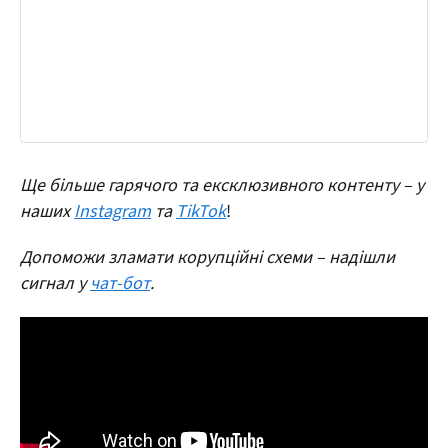
Ще більше гарячого та ексклюзивного контенту – у
наших
Instagram
та
TikTok
!
Допоможи зламати корупційні схеми – надішли
сигнал у
чат-бот
.