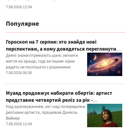
7.08.2026 11:34
Популярне
Гороскоп на 7 серпня: хто знайде нові
перспективи, а кому доведеться переглянути
свої пріоритети
Деякі знаки отримають шанс змінити
життя на краще, тоді як іншим зірки
радять не поспішати з рішеннями
7.08.2026 06:30
Муаяд продовжує набирати обертів: артист
представив четвертий реліз за рік -
кінематографічну баладу "Ти одна"
Над аранжуванням, як і над попередніми
релізами артиста, працював Данієль
Вейнер
7.08.2026 11:34