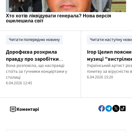
Читати попередню новину
Читати наступну нов
Дорофєєва розкрила
Ігор Целип поясни
правду про заробітки
музиці "вистрілю
артистів у Палаці спорту
Вона розповіла, що насправді
найталановитіші
Український артист ро
стоїть за гучними концертами у
гонитву за вірусністю 
столиці
6.04.2026 15:20
6.04.2026 12:45
Коментарі