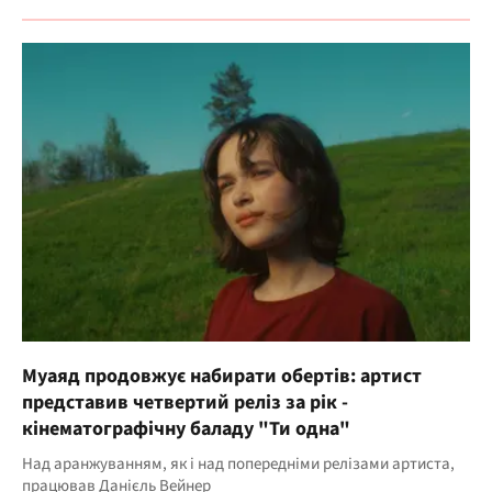
Муаяд продовжує набирати обертів: артист
представив четвертий реліз за рік -
кінематографічну баладу "Ти одна"
Над аранжуванням, як і над попередніми релізами артиста,
працював Данієль Вейнер