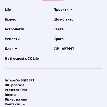
Life
Проекти
Бізнес
Шоу-бізнес
Астрологія
Свята
Рецепти
Краса
Блог
VIP - АУТФІТ
На її основі x CK Life
Інтерв’ю ВІДВЕРТІ
ШО podcast
Prosecco Time
Івенти
Бізнес на лям
Контакти