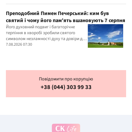
Преподобний Пимен Печерський: ким був
святий і чому його пам'ять вшановують 7 серпня
Його духовний подвиг і багаторічне
терпіння в хворобі зробили святого
символом незламності духу та довіри до
Бога
7.08.2026 07:30
Повідомити про корупцію
+38 (044) 303 99 33