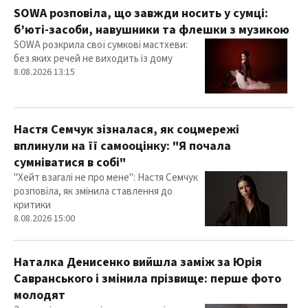
SOWA розповіла, що завжди носить у сумці:
б’юті-засоби, навушники та флешки з музикою
SOWA розкрила свої сумкові мастхеви:
без яких речей не виходить із дому
8.08.2026 13:15
Настя Семчук зізналася, як соцмережі
вплинули на її самооцінку: "Я почала
сумніватися в собі"
"Хейт взагалі не про мене": Настя Семчук
розповіла, як змінила ставлення до
критики
8.08.2026 15:00
Наталка Денисенко вийшла заміж за Юрія
Савранського і змінила прізвище: перше фото
молодят