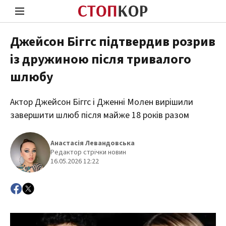
Джейсон Біггс підтвердив розрив
із дружиною після тривалого
Стоп Політичній Корупції
Чесні
шлюбу
Актор Джейсон Біггс і Дженні Молен вирішили
Політика
Здор
завершити шлюб після майже 18 років разом
Анастасія Левандовська
Редактор стрічки новин
16.05.2026 12:22