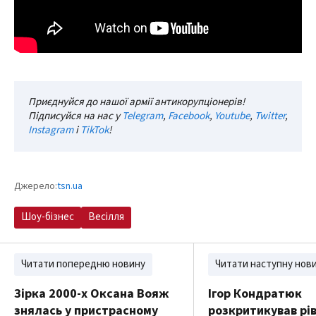
Приєднуйся до нашої армії антикорупціонерів!
Підписуйся на нас у
Telegram
,
Facebook
,
Youtube
,
Twitter
,
Instagram
і
TikTok
!
Джерело:
tsn.ua
Шоу-бізнес
Весілля
Читати попередню новину
Читати наступну нов
Зірка 2000-х Оксана Вояж
Ігор Кондратюк
знялась у пристрасному
розкритикував рі