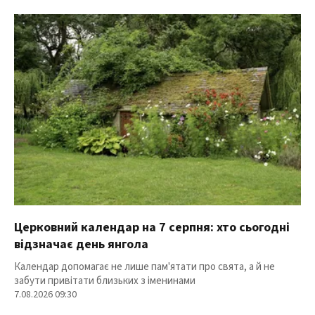
Церковний календар на 7 серпня: хто сьогодні
відзначає день янгола
Календар допомагає не лише пам'ятати про свята, а й не
забути привітати близьких з іменинами
7.08.2026 09:30