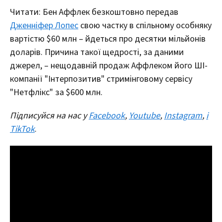
Читати: Бен Аффлек безкоштовно передав
Дженніфер Лопес
свою частку в спільному особняку
вартістю $60 млн – йдеться про десятки мільйонів
доларів. Причина такої щедрості, за даними
джерел, – нещодавній продаж Аффлеком його ШІ-
компанії "Інтерпозитив" стримінговому сервісу
"Нетфлікс" за $600 млн.
Підписуйся на нас у
Facebook
,
Youtube
,
Instagram
,
і
TikTok
.