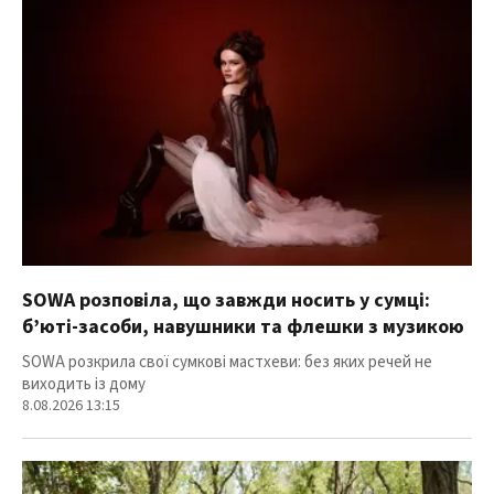
SOWA розповіла, що завжди носить у сумці:
б’юті-засоби, навушники та флешки з музикою
SOWA розкрила свої сумкові мастхеви: без яких речей не
виходить із дому
8.08.2026 13:15