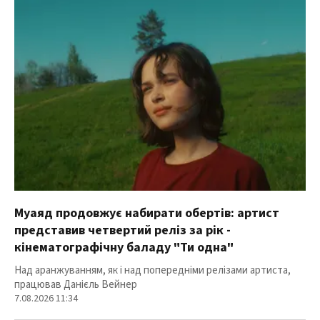
Муаяд продовжує набирати обертів: артист
представив четвертий реліз за рік -
кінематографічну баладу "Ти одна"
Над аранжуванням, як і над попередніми релізами артиста,
працював Данієль Вейнер
7.08.2026 11:34