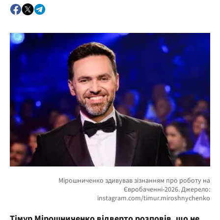
Тімур Мірошниченко відверто розповів, що не