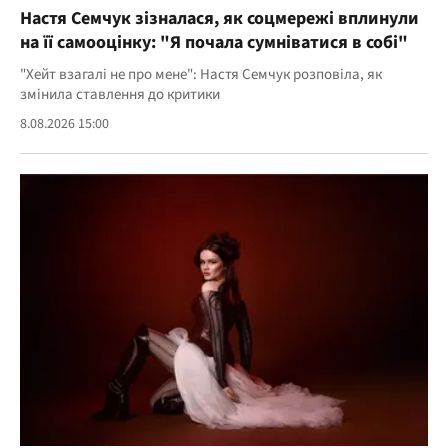
Настя Семчук зізналася, як соцмережі вплинули
на її самооцінку: "Я почала сумніватися в собі"
"Хейт взагалі не про мене": Настя Семчук розповіла, як
змінила ставлення до критики
8.08.2026 15:00