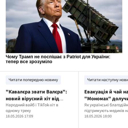
Читати попередню новину
Читати наступну нов
"Кавалєра звати Валєра":
Евакуація й чай н
новий вірусний хіт від
"Мономах" долуч
PAUCHEK
Народний вайб і TikTok-хіт в
гуманітарної місії
Як українські благодій
одному треку
підтримують медиків н
"Милосердя та зд
18.05.2026 17:09
18.05.2026 18:00