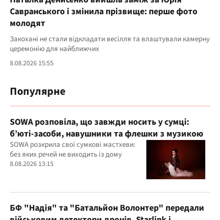
Савранського і змінила прізвище: перше фото
молодят
Закохані не стали відкладати весілля та влаштували камерну
церемонію для найближчих
8.08.2026 15:55
Популярне
SOWA розповіла, що завжди носить у сумці:
б’юті-засоби, навушники та флешки з музикою
SOWA розкрила свої сумкові мастхеви:
без яких речей не виходить із дому
8.08.2026 13:15
БФ "Надія" та "Батальйон Волонтер" передали
військовим детектори дронів, Starlink і