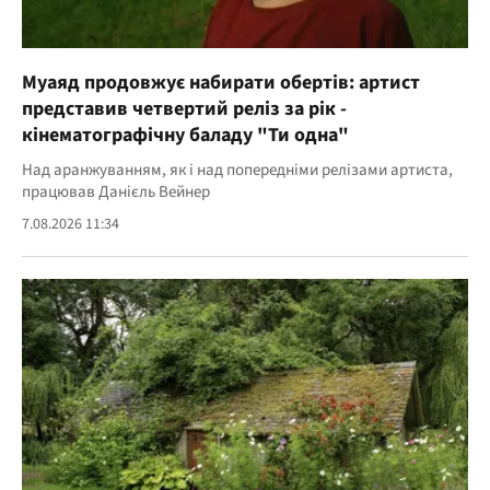
Муаяд продовжує набирати обертів: артист
представив четвертий реліз за рік -
кінематографічну баладу "Ти одна"
Над аранжуванням, як і над попередніми релізами артиста,
працював Данієль Вейнер
7.08.2026 11:34