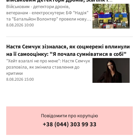
генератори
Військовим - детектори дронів,
ветеранам - електроскутери: БФ "Надія"
та "Батальйон Волонтер" провели нову
місію
8.08.2026 10:00
Настя Семчук зізналася, як соцмережі вплинули
на її самооцінку: "Я почала сумніватися в собі"
"Хейт взагалі не про мене": Настя Семчук
розповіла, як змінила ставлення до
критики
8.08.2026 15:00
Повідомити про корупцію
+38 (044) 303 99 33