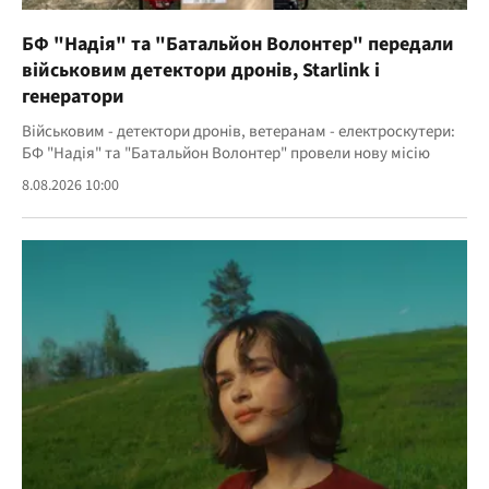
БФ "Надія" та "Батальйон Волонтер" передали
військовим детектори дронів, Starlink і
генератори
Військовим - детектори дронів, ветеранам - електроскутери:
БФ "Надія" та "Батальйон Волонтер" провели нову місію
8.08.2026 10:00