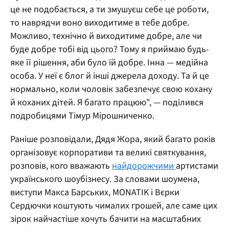
це не подобається, а ти змушуєш себе це роботи,
то наврядчи воно виходитиме в тебе добре.
Можливо, технічно й виходитиме добре, але чи
буде добре тобі від цього? Тому я приймаю будь-
яке її рішення, аби було їй добре. Інна — медійна
особа. У неї є блог й інші джерела доходу. Та й це
нормально, коли чоловік забезпечує свою кохану
й коханих дітей. Я багато працюю", — поділився
подробицями Тімур Мірошниченко.
Раніше розповідали, Дядя Жора, який багато років
організовує корпоративи та великі святкування,
розповів, кого вважають
найдорожчими
артистами
українського шоубізнесу. За словами шоумена,
виступи Макса Барських, MONATIK і Вєрки
Сердючки коштують чималих грошей, але саме цих
зірок найчастіше хочуть бачити на масштабних