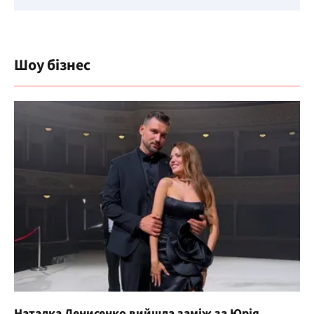
Шоу бізнес
Наталка Денисенко вийшла заміж за Юрія