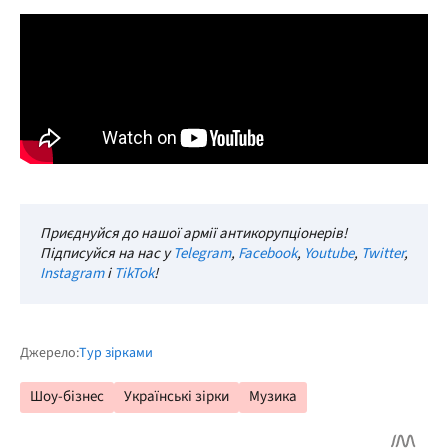
Приєднуйся до нашої армії антикорупціонерів!
Підписуйся на нас у
Telegram
,
Facebook
,
Youtube
,
Twitter
,
Instagram
і
TikTok
!
Джерело:
Тур зірками
Шоу-бізнес
Українські зірки
Музика