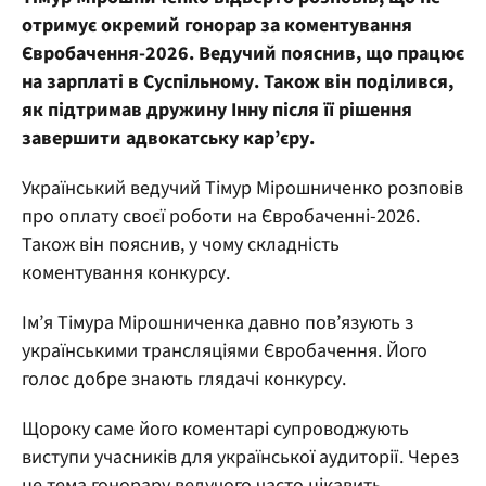
отримує окремий гонорар за коментування
Євробачення-2026. Ведучий пояснив, що працює
на зарплаті в Суспільному. Також він поділився,
як підтримав дружину Інну після її рішення
завершити адвокатську кар’єру.
Український ведучий Тімур Мірошниченко розповів
про оплату своєї роботи на Євробаченні-2026.
Також він пояснив, у чому складність
коментування конкурсу.
Ім’я Тімура Мірошниченка давно пов’язують з
українськими трансляціями Євробачення. Його
голос добре знають глядачі конкурсу.
Щороку саме його коментарі супроводжують
виступи учасників для української аудиторії. Через
це тема гонорару ведучого часто цікавить