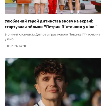
Улюблений герой дитинства знову на екрані:
стартували зйомки "Петрик П’яточкин у кіно"
9-річний хлопчик із Дніпра зіграє нового Петрика П’яточкина
у кіно
3.08.2026 14:30