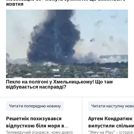
Читати попередню новину
Читати наступну нов
Решетнік похизувався
Артем Кондратюк і
відпусткою біля моря в
випустили спільн
люксовому готелі ціною у
Телеведучий зізнався, чому довго
про внутрішні змі
"Жму на Play" – історія