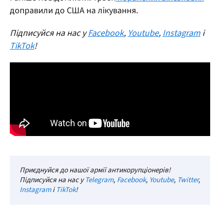
доправили до США на лікування.
Підписуйся на нас у
Facebook
,
Youtube
,
Instagram
і
TikTok
!
Приєднуйся до нашої армії антикорупціонерів!
Підписуйся на нас у
Telegram
,
Facebook
,
Youtube
,
Twitter
,
Instagram
і
TikTok
!