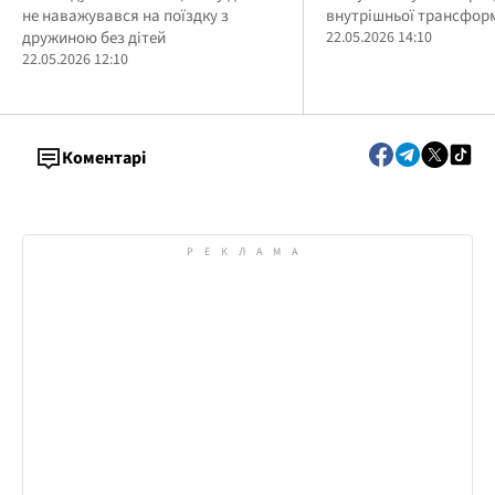
не наважувався на поїздку з
внутрішньої трансформ
80 тисяч за ніч
дружиною без дітей
22.05.2026 14:10
22.05.2026 12:10
Коментарі