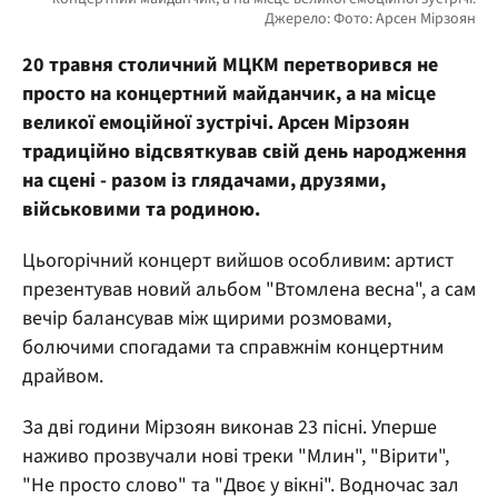
20 травня столичний МЦКМ перетворився не
просто на концертний майданчик, а на місце
великої емоційної зустрічі. Арсен Мірзоян
традиційно відсвяткував свій день народження
на сцені - разом із глядачами, друзями,
військовими та родиною.
Цьогорічний концерт вийшов особливим: артист
презентував новий альбом "Втомлена весна", а сам
вечір балансував між щирими розмовами,
болючими спогадами та справжнім концертним
драйвом.
За дві години Мірзоян виконав 23 пісні. Уперше
наживо прозвучали нові треки "Млин", "Вірити",
"Не просто слово" та "Двоє у вікні". Водночас зал