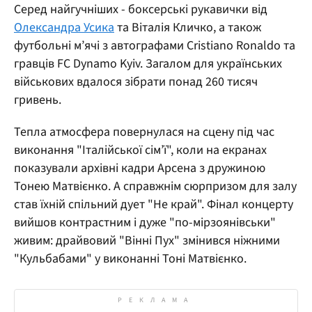
Серед найгучніших - боксерські рукавички від
Олександра Усика
та Віталія Кличко, а також
футбольні м’ячі з автографами Cristiano Ronaldo та
гравців FC Dynamo Kyiv. Загалом для українських
військових вдалося зібрати понад 260 тисяч
гривень.
Тепла атмосфера повернулася на сцену під час
виконання "Італійської сім’ї", коли на екранах
показували архівні кадри Арсена з дружиною
Тонею Матвієнко. А справжнім сюрпризом для залу
став їхній спільний дует "Не край". Фінал концерту
вийшов контрастним і дуже "по-мірзоянівськи"
живим: драйвовий "Вінні Пух" змінився ніжними
"Кульбабами" у виконанні Тоні Матвієнко.