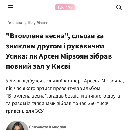
Головна
Шоу-бізнес
"Втомлена весна", сльози за
зниклим другом і рукавички
Усика: як Арсен Мірзоян зібрав
повний зал у Києві
Prosecco Time
ВІДВЕ
У Києві відбувся сольний концерт Арсена Мірзояна,
під час якого артист презентував альбом
“Втомлена весна", згадав безвісти зниклого друга
та разом із глядачами зібрав понад 260 тисяч
гривень для ЗСУ
Єлизавета Кошолап