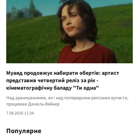
Муаяд продовжує набирати обертів: артист
представив четвертий реліз за рік -
кінематографічну баладу "Ти одна"
Над аранжуванням, як і над попередніми релізами артиста,
працював Данієль Вейнер
7.08.2026 11:34
Популярне