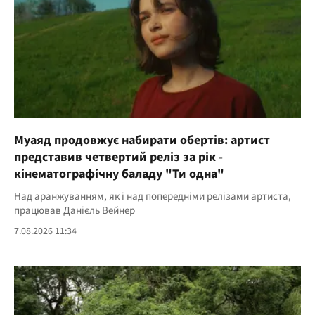
Муаяд продовжує набирати обертів: артист
представив четвертий реліз за рік -
кінематографічну баладу "Ти одна"
Над аранжуванням, як і над попередніми релізами артиста,
працював Данієль Вейнер
7.08.2026 11:34