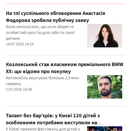
На тлі суспільного обговорення Анастасія
Федорова зробила публічну заяву
Вона наголосила, що хоче зберегти
особистий простір для себе та своєї
дитини
16.07.2026 14:10
Козловський став власником преміального BMW
X5: що відомо про покупку
Автомобіль коштував близько 2,9 млн
гривень
1.07.2026 16:30
Талант без бар’єрів: у Києві 120 дітей з
особливими потребами виступили на
всеукраїнському фестивалі
У Києві провели фестиваль для дітей з