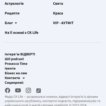
Астрологія
Свята
Рецепти
Краса
Блог
VIP - АУТФІТ
На її основі x CK Life
Інтерв’ю ВІДВЕРТІ
ШО podcast
Prosecco Time
Івенти
Бізнес на лям
Контакти
Рекламні інтеграції
Соцмережі:
[email protected]
Робоча пошта
[email protected]
Медіа CK Life — розважальні новини, відверті інтерв’ю із зірками
українського шоубізнесу, експертні подкасти, підприємництво та
найгучніші події із життя світових селебрітіс © 2023-2024.