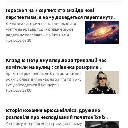
Гороскоп на 7 серпня: хто знайде нові
перспективи, а кому доведеться переглянути
свої пріоритети
Деякі знаки отримають шанс змінити
життя на краще, тоді як іншим зірки
радять не поспішати з рішеннями
7.08.2026 06:30
Клавдію Петрівну вперше за тривалий час
помітили на вулиці: співачка розкрила
подробиці свого життя
Артистка розповіла, де була останні два
роки, скільки витрачає на життя та у яку
суму обходяться її концерти
6.08.2026 15:00
Історія кохання Брюса Вілліса: дружина
розповіла про несподіваний початок їхніх
стосунків
У новому інтерв'ю вона пригадала, чому