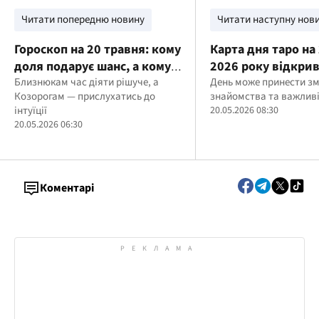
Читати попередню новину
Читати наступну нов
Гороскоп на 20 травня: кому
Карта дня таро на
доля подарує шанс, а кому
2026 року відкри
варто сповільнитись
Близнюкам час діяти рішуче, а
етап
День може принести зм
Козорогам — прислухатись до
знайомства та важливі
інтуїції
20.05.2026 08:30
20.05.2026 06:30
Коментарі