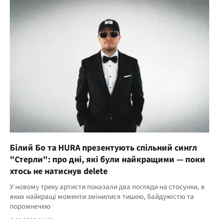
Білий Бо та HURA презентують спільний сингл
"Стерли": про дні, які були найкращими — поки
хтось не натиснув delete
У новому треку артисти показали два погляди на стосунки, в
яких найкращі моменти змінилися тишею, байдужістю та
порожнечею