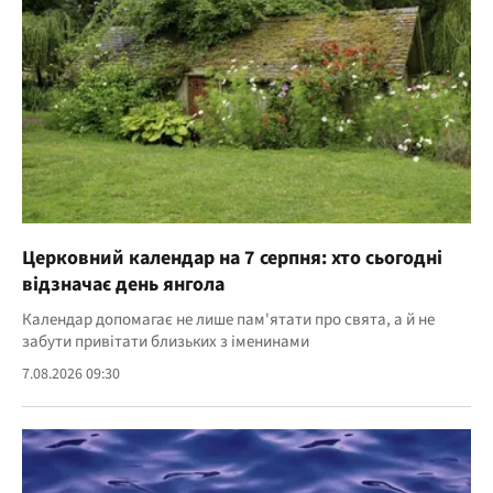
Церковний календар на 7 серпня: хто сьогодні
відзначає день янгола
Календар допомагає не лише пам'ятати про свята, а й не
забути привітати близьких з іменинами
7.08.2026 09:30