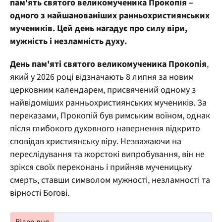
пам'ять святого великомученика Прокопія –
одного з найшанованіших ранньохристиянських
мучеників. Цей день нагадує про силу віри,
мужність і незламність духу.
День пам'яті святого великомученика Прокопія
,
який у 2026 році відзначають 8 липня за новим
церковним календарем, присвячений одному з
найвідоміших ранньохристиянських мучеників. За
переказами, Прокопій був римським воїном, однак
після глибокого духовного навернення відкрито
сповідав християнську віру. Незважаючи на
переслідування та жорстокі випробування, він не
зрікся своїх переконань і прийняв мученицьку
смерть, ставши символом мужності, незламності та
вірності Богові.