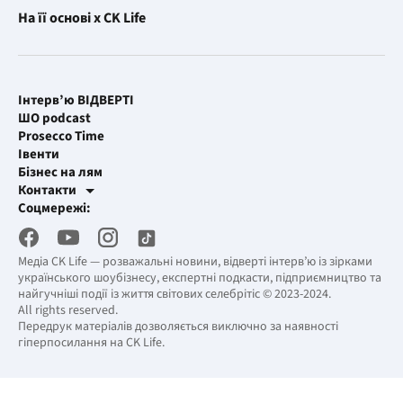
На її основі x CK Life
Інтерв’ю ВІДВЕРТІ
ШО podcast
Prosecco Time
Івенти
Бізнес на лям
Контакти
Рекламні інтеграції
Соцмережі:
[email protected]
Робоча пошта
[email protected]
Медіа CK Life — розважальні новини, відверті інтерв’ю із зірками
українського шоубізнесу, експертні подкасти, підприємництво та
найгучніші події із життя світових селебрітіс © 2023-2024.
All rights reserved.
Передрук матеріалів дозволяється виключно за наявності
гіперпосилання на CK Life.