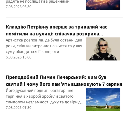
радять не поспішати з рішеннями
7.08.2026 06:30
Клавдію Петрівну вперше за тривалий час
помітили на вулиці: співачка розкрила
подробиці свого життя
Артистка розповіла, де була останні два
роки, скільки витрачає на життя та у яку
суму обходяться її концерти
6.08.2026 15:00
Преподобний Пимен Печерський: ким був
святий і чому його пам'ять вшановують 7 серпня
Його духовний подвиг і багаторічне
терпіння в хворобі зробили святого
символом незламності духу та довіри до
Бога
7.08.2026 07:30