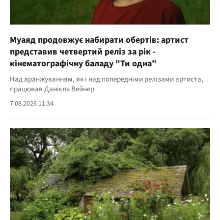
Муаяд продовжує набирати обертів: артист
представив четвертий реліз за рік -
кінематографічну баладу "Ти одна"
Над аранжуванням, як і над попередніми релізами артиста,
працював Данієль Вейнер
7.08.2026 11:34