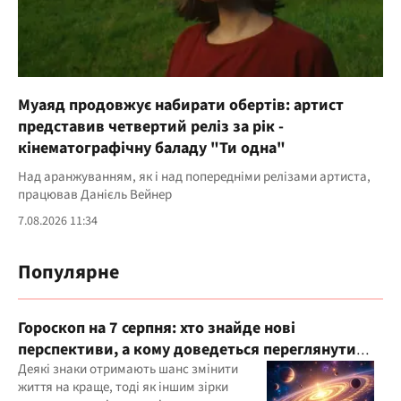
Муаяд продовжує набирати обертів: артист
представив четвертий реліз за рік -
кінематографічну баладу "Ти одна"
Над аранжуванням, як і над попередніми релізами артиста,
працював Данієль Вейнер
7.08.2026 11:34
Популярне
Гороскоп на 7 серпня: хто знайде нові
перспективи, а кому доведеться переглянути
свої пріоритети
Деякі знаки отримають шанс змінити
життя на краще, тоді як іншим зірки