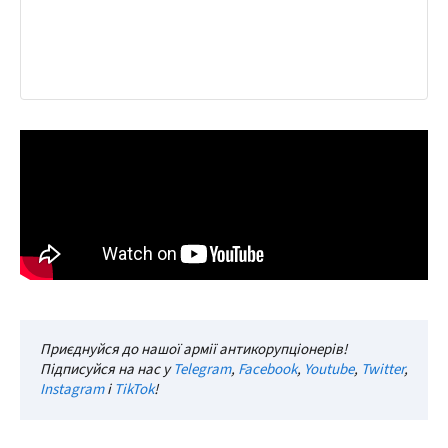
Приєднуйся до нашої армії антикорупціонерів!
Підписуйся на нас у
Telegram
,
Facebook
,
Youtube
,
Twitter
,
Instagram
і
TikTok
!