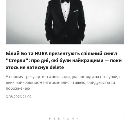
Білий Бо та HURA презентують спільний сингл
"Стерли": про дні, які були найкращими — поки
хтось не натиснув delete
У новому треку артисти показали два погляди на стосунки, в
яких найкращі моменти змінилися тишею, байдужістю та
порожнечею
6.08.2026 21:02