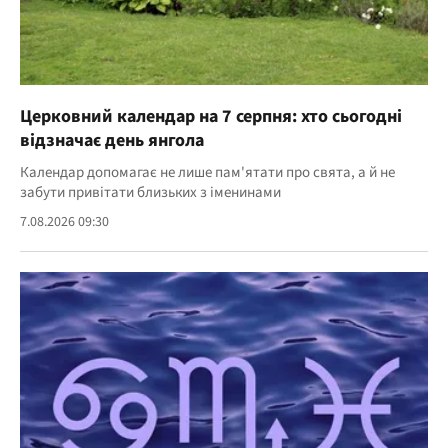
Церковний календар на 7 серпня: хто сьогодні
відзначає день янгола
Календар допомагає не лише пам'ятати про свята, а й не
забути привітати близьких з іменинами
7.08.2026 09:30