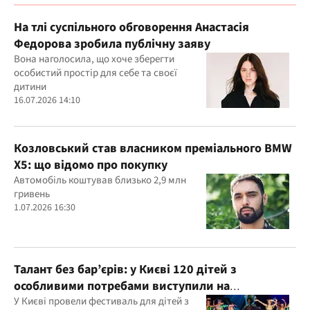
На тлі суспільного обговорення Анастасія
Федорова зробила публічну заяву
Вона наголосила, що хоче зберегти
особистий простір для себе та своєї
дитини
16.07.2026 14:10
Козловський став власником преміального BMW
X5: що відомо про покупку
Автомобіль коштував близько 2,9 млн
гривень
1.07.2026 16:30
Талант без бар’єрів: у Києві 120 дітей з
особливими потребами виступили на
всеукраїнському фестивалі
У Києві провели фестиваль для дітей з