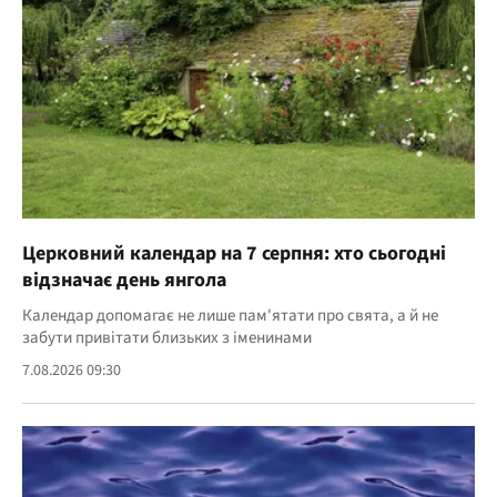
Церковний календар на 7 серпня: хто сьогодні
відзначає день янгола
Календар допомагає не лише пам'ятати про свята, а й не
забути привітати близьких з іменинами
7.08.2026 09:30