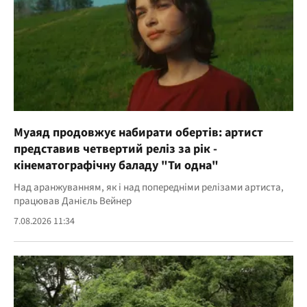
Муаяд продовжує набирати обертів: артист
представив четвертий реліз за рік -
кінематографічну баладу "Ти одна"
Над аранжуванням, як і над попередніми релізами артиста,
працював Данієль Вейнер
7.08.2026 11:34