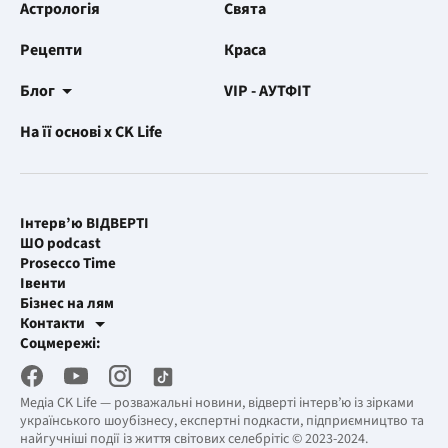
Астрологія
Свята
Рецепти
Краса
Блог
VIP - АУТФІТ
На її основі x CK Life
Інтерв’ю ВІДВЕРТІ
ШО podcast
Prosecco Time
Івенти
Бізнес на лям
Контакти
Рекламні інтеграції
Соцмережі:
[email protected]
Робоча пошта
[email protected]
Медіа CK Life — розважальні новини, відверті інтерв’ю із зірками
українського шоубізнесу, експертні подкасти, підприємництво та
найгучніші події із життя світових селебрітіс © 2023-2024.