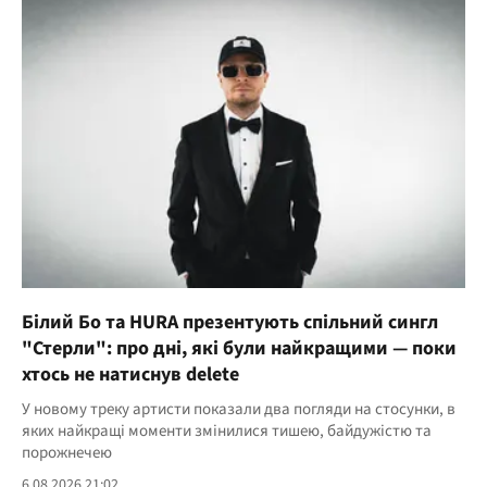
Білий Бо та HURA презентують спільний сингл
"Стерли": про дні, які були найкращими — поки
хтось не натиснув delete
У новому треку артисти показали два погляди на стосунки, в
яких найкращі моменти змінилися тишею, байдужістю та
порожнечею
6.08.2026 21:02