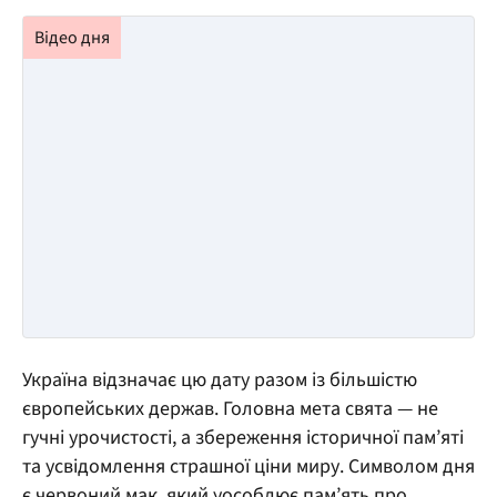
Україна відзначає цю дату разом із більшістю
європейських держав. Головна мета свята — не
гучні урочистості, а збереження історичної пам’яті
та усвідомлення страшної ціни миру. Символом дня
є червоний мак, який уособлює пам’ять про