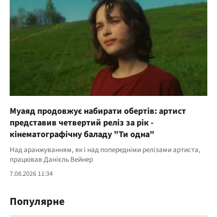
Муаяд продовжує набирати обертів: артист
представив четвертий реліз за рік -
кінематографічну баладу "Ти одна"
Над аранжуванням, як і над попередніми релізами артиста,
працював Данієль Вейнер
7.08.2026 11:34
Популярне