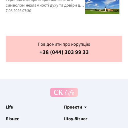
символом незламності духу та довіри до
Бога
7.08.2026 07:30
Повідомити про корупцію
+38 (044) 303 99 33
Life
Проекти
Бізнес
Шоу-бізнес