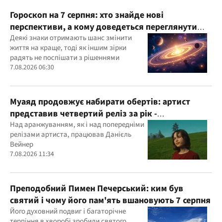
Гороскоп на 7 серпня: хто знайде нові
перспективи, а кому доведеться переглянути
свої пріоритети
Деякі знаки отримають шанс змінити
життя на краще, тоді як іншим зірки
радять не поспішати з рішеннями
7.08.2026 06:30
Муаяд продовжує набирати обертів: артист
представив четвертий реліз за рік -
кінематографічну баладу "Ти одна"
Над аранжуванням, як і над попередніми
релізами артиста, працював Данієль
Вейнер
7.08.2026 11:34
Преподобний Пимен Печерський: ким був
святий і чому його пам'ять вшановують 7 серпня
Його духовний подвиг і багаторічне
терпіння в хворобі зробили святого