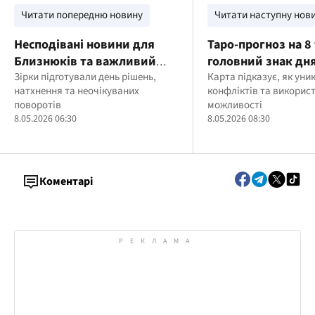
Читати попередню новину
Читати наступну нов
Несподівані новини для
Таро-прогноз на 8
Близнюків та важливий
головний знак дня
вибір для Скорпіонів:
Зірки підготували день рішень,
знаків
Карта підказує, як уни
натхнення та неочікуваних
конфліктів та використ
гороскоп на 8 травня
поворотів
можливості
8.05.2026 06:30
8.05.2026 08:30
Коментарі