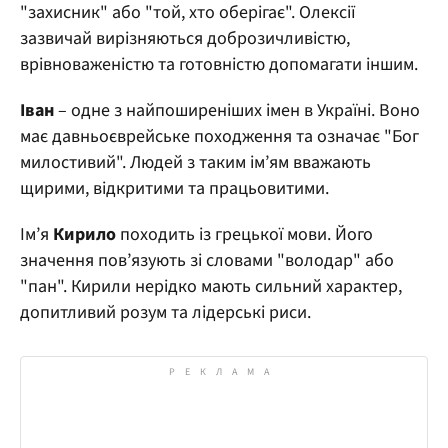
"захисник" або "той, хто оберігає". Олексії
зазвичай вирізняються доброзичливістю,
врівноваженістю та готовністю допомагати іншим.
Іван
– одне з найпоширеніших імен в Україні. Воно
має давньоєврейське походження та означає "Бог
милостивий". Людей з таким ім’ям вважають
щирими, відкритими та працьовитими.
Ім’я
Кирило
походить із грецької мови. Його
значення пов’язують зі словами "володар" або
"пан". Кирили нерідко мають сильний характер,
допитливий розум та лідерські риси.