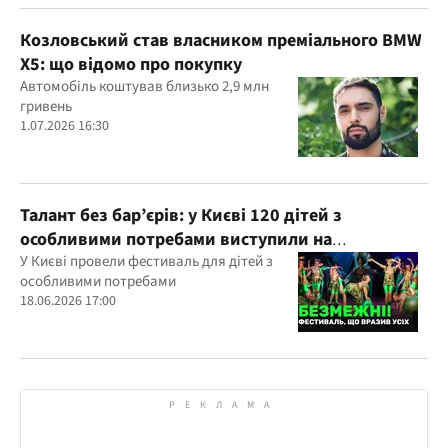
Козловський став власником преміального BMW
X5: що відомо про покупку
Автомобіль коштував близько 2,9 млн
гривень
1.07.2026 16:30
Талант без бар’єрів: у Києві 120 дітей з
особливими потребами виступили на
всеукраїнському фестивалі
У Києві провели фестиваль для дітей з
особливими потребами
18.06.2026 17:00