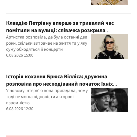
Клавдію Петрівну вперше за тривалий час
помітили на вулиці: співачка розкрила
подробиці свого життя
Артистка розповіла, де була останні два
роки, скільки витрачає на життя та у яку
суму обходяться її концерти
6.08.2026 15:00
Історія кохання Брюса Вілліса: дружина
розповіла про несподіваний початок їхніх
стосунків
У новому інтерв'ю вона пригадала, чому
тоді не могла відповісти акторові
взаємністю
6.08.2026 12:30