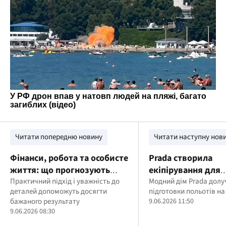
Читати попередню новину
Читати наступну нов
Фінанси, робота та особисте
Prada створила
життя: що прогнозують
екіпірування для
знакам Землі на 9 червня
Практичний підхід і уважність до
астронавтів NASA, 
Модний дім Prada долу
деталей допоможуть досягти
підготовки польотів на
вирушать на Міся
бажаного результату
9.06.2026 11:50
9.06.2026 08:30