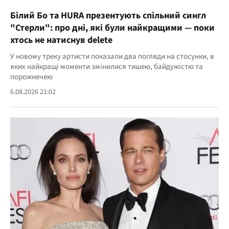
Білий Бо та HURA презентують спільний сингл
"Стерли": про дні, які були найкращими — поки
хтось не натиснув delete
У новому треку артисти показали два погляди на стосунки, в
яких найкращі моменти змінилися тишею, байдужістю та
порожнечею
6.08.2026 21:02