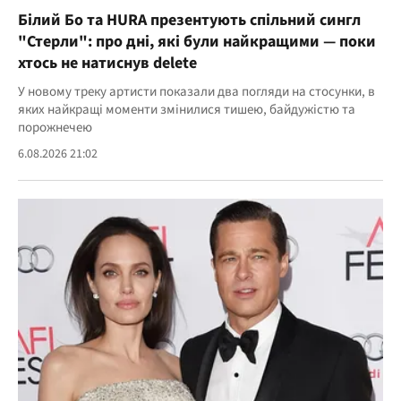
Білий Бо та HURA презентують спільний сингл
"Стерли": про дні, які були найкращими — поки
хтось не натиснув delete
У новому треку артисти показали два погляди на стосунки, в
яких найкращі моменти змінилися тишею, байдужістю та
порожнечею
6.08.2026 21:02