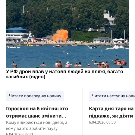
Читати попередню новину
Читати наступну нов
Гороскоп на 6 квітня: хто
Карта дня таро на 
отримає шанс змінити
підкаже, як діяти
життя, а кому доведеться
Кому відкриються нові двері, а
6.04.2026 08:30
кому варто зробити паузу
стримати емоції
6.04.2026 06:30