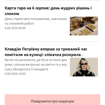
Карта таро на 6 серпня: день мудрих рішень і
спокою
День сприятиме плануванню, навчанню
та спокійній роботі
6.08.2026 08:30
Клавдію Петрівну вперше за тривалий час
помітили на вулиці: співачка розкрила
подробиці свого життя
Артистка розповіла, де була останні два
роки, скільки витрачає на життя та у яку
суму обходяться її концерти
6.08.2026 15:00
Повідомити про корупцію