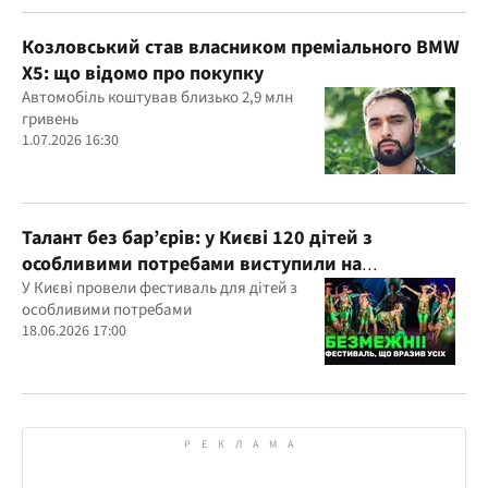
Козловський став власником преміального BMW
X5: що відомо про покупку
Автомобіль коштував близько 2,9 млн
гривень
1.07.2026 16:30
Талант без бар’єрів: у Києві 120 дітей з
особливими потребами виступили на
всеукраїнському фестивалі
У Києві провели фестиваль для дітей з
особливими потребами
18.06.2026 17:00