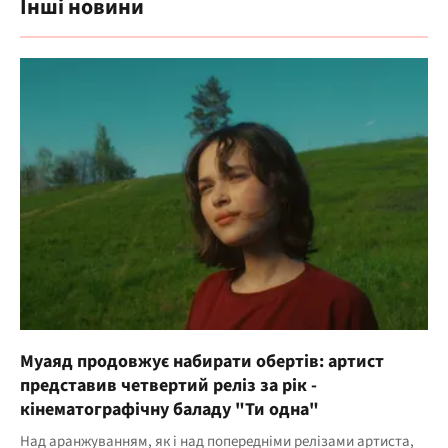
Інші новини
Муаяд продовжує набирати обертів: артист
представив четвертий реліз за рік -
кінематографічну баладу "Ти одна"
Над аранжуванням, як і над попередніми релізами артиста,