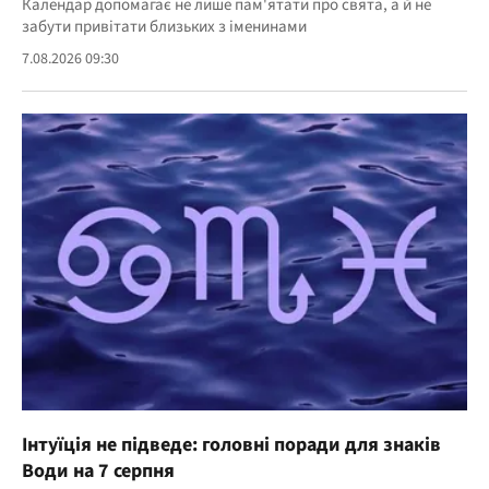
Календар допомагає не лише пам'ятати про свята, а й не
забути привітати близьких з іменинами
7.08.2026 09:30
Інтуїція не підведе: головні поради для знаків
Води на 7 серпня