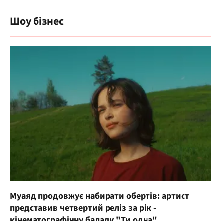
Шоу бізнес
Муаяд продовжує набирати обертів: артист
представив четвертий реліз за рік -
кінематографічну баладу "Ти одна"