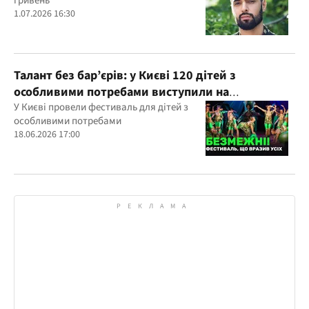
гривень
1.07.2026 16:30
Талант без бар’єрів: у Києві 120 дітей з
особливими потребами виступили на
всеукраїнському фестивалі
У Києві провели фестиваль для дітей з
особливими потребами
18.06.2026 17:00