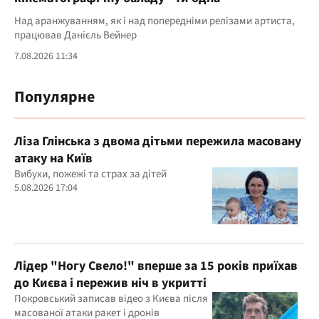
Над аранжуванням, як і над попередніми релізами артиста,
працював Данієль Вейнер
7.08.2026 11:34
Популярне
Ліза Глінська з двома дітьми пережила масовану
атаку на Київ
Вибухи, пожежі та страх за дітей
5.08.2026 17:04
Лідер "Ногу Свело!" вперше за 15 років приїхав
до Києва і пережив ніч в укритті
Покровський записав відео з Києва після
масованої атаки ракет і дронів