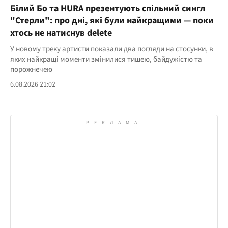
Білий Бо та HURA презентують спільний сингл
"Стерли": про дні, які були найкращими — поки
хтось не натиснув delete
У новому треку артисти показали два погляди на стосунки, в
яких найкращі моменти змінилися тишею, байдужістю та
порожнечею
6.08.2026 21:02