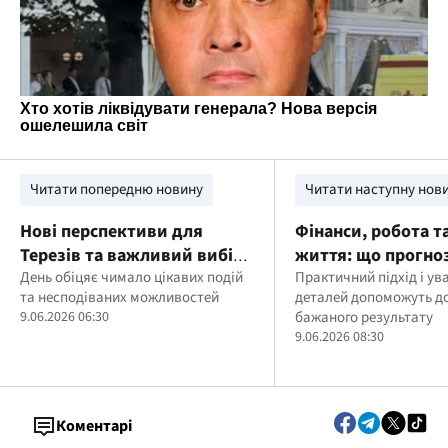
Читати попередню новину
Читати наступну нов
Нові перспективи для
Фінанси, робота т
Терезів та важливий вибір
життя: що прогно
Риб: гороскоп на 9 червня
День обіцяє чимало цікавих подій
знакам Землі на 9
Практичний підхід і ув
та несподіваних можливостей
деталей допоможуть д
9.06.2026 06:30
бажаного результату
9.06.2026 08:30
Коментарі