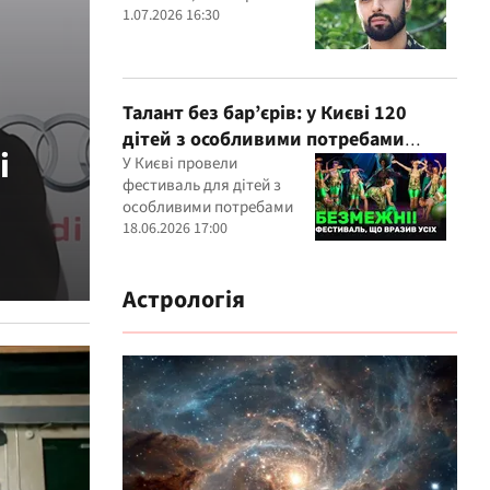
1.07.2026 16:30
Талант без бар’єрів: у Києві 120
дітей з особливими потребами
і
виступили на всеукраїнському
У Києві провели
фестиваль для дітей з
фестивалі
особливими потребами
18.06.2026 17:00
Астрологія