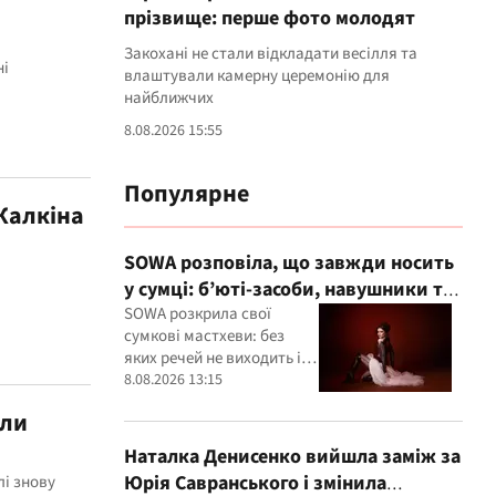
прізвище: перше фото молодят
Закохані не стали відкладати весілля та
ні
влаштували камерну церемонію для
найближчих
8.08.2026 15:55
Популярне
Калкіна
SOWA розповіла, що завжди носить
у сумці: б’юті-засоби, навушники та
флешки з музикою
SOWA розкрила свої
сумкові мастхеви: без
яких речей не виходить із
дому
8.08.2026 13:15
или
Наталка Денисенко вийшла заміж за
Юрія Савранського і змінила
лі знову