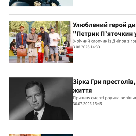
Улюблений герой дит
"Петрик П’яточкин у
9-річний хлопчик із Дніпра зіг
3.08.2026 14:30
Зірка Гри престолів
життя
Причину смерті родина вирішил
30.07.2026 15:45