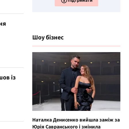
Підтримати
ня
Шоу бізнес
шов із
Наталка Денисенко вийшла заміж за
Юрія Савранського і змінила