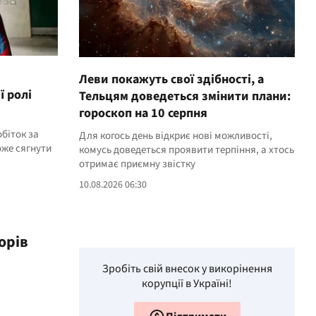
Леви покажуть свої здібності, а
ї ролі
Тельцям доведеться змінити плани:
гороскоп на 10 серпня
обіток за
Для когось день відкриє нові можливості,
же сягнути
комусь доведеться проявити терпіння, а хтось
отримає приємну звістку
10.08.2026 06:30
орів
Зробіть свій внесок у викорінення
корупції в Україні!