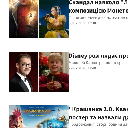
Скандал навколо "Лю
композицією Монет
Після звернень до кінотеатрів 
30.07.2026 13:30
Disney розглядає п
Маколей Калкін розповів про с
29.07.2026 13:40
"Крашанка 2.0. Ква
постер та назвали д
Продовження історії родини Заб