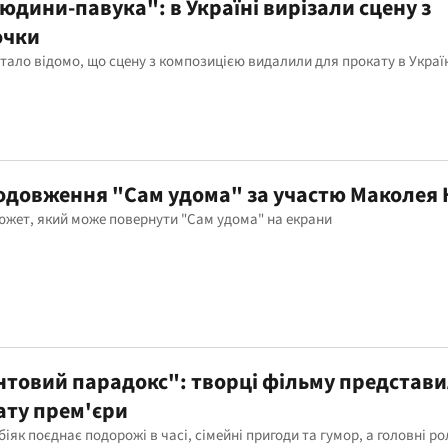
дини-павука": в Україні вирізали сцену з
очки
стало відомо, що сцену з композицією видалили для прокату в Украї
родовження "Сам удома" за участю Маколея 
южет, який може повернути "Сам удома" на екрани
нтовий парадокс": творці фільму представ
ату прем'єри
іяк поєднає подорожі в часі, сімейні пригоди та гумор, а головні ро