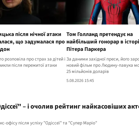
ицька після нічної атаки
Том Голланд претендує на
налася, що задумалася про
найбільший гонорар в історі
рдон
Пітера Паркера
о розповіла про страх за дітей і
За даними західної преси, його зар
никли після пережитої атаки
новий фільм про Людину-павука мо
25 мільйонів доларів
5.08.2026 15:45
діссеї" – і очолив рейтинг найкасовіших акт
с-офісу після успіху "Одіссеї" та "Супер Маріо"