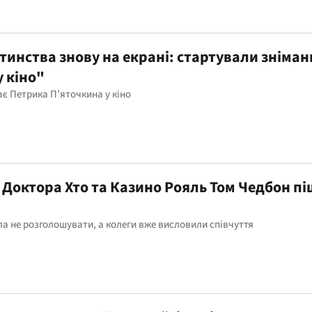
инства знову на екрані: стартували зніман
 кіно"
рає Петрика П’яточкина у кіно
, Доктора Хто та Казино Рояль Том Чедбон пі
а не розголошувати, а колеги вже висловили співчуття