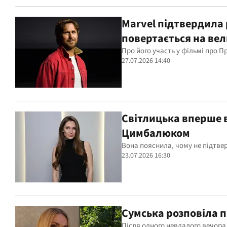
Marvel підтвердила
повертається на вел
Про його участь у фільмі про 
27.07.2026 14:40
Світлицька вперше в
Цимбалюком
Вона пояснила, чому не підтвер
23.07.2026 16:30
Сумська розповіла п
Після одного невдалого вечора