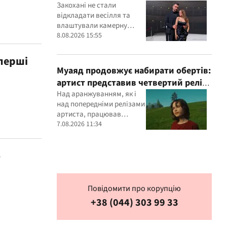
прізвище: перше фото молодят
Закохані не стали
відкладати весілля та
влаштували камерну
церемонію для
8.08.2026 15:55
найближчих
перші
Муаяд продовжує набирати обертів:
артист представив четвертий реліз
за рік - кінематографічну баладу "Ти
Над аранжуванням, як і
над попередніми релізами
одна"
артиста, працював
Данієль Вейнер
7.08.2026 11:34
ю
Повідомити про корупцію
+38 (044) 303 99 33