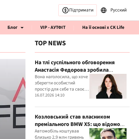
Підтримати
Русский
Блог
VIP - АУТФІТ
На її основі x CK Life
TOP NEWS
На тлі суспільного обговорення
Анастасія Федорова зробила
публічну заяву
Вона наголосила, що хоче
рв’ю CK Life
зберегти особистий
простір для себе та своєї
дитини
16.07.2026 14:10
Козловський став власником
преміального BMW X5: що відомо
про покупку
Автомобіль коштував
близько 2,9 млн гривень