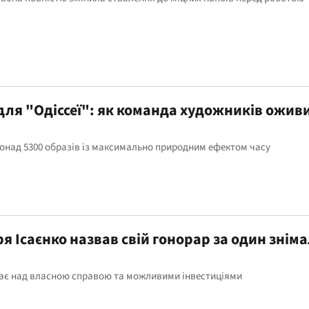
для "Одіссеї": як команда художників ожив
онад 5300 образів із максимально природним ефектом часу
ря Ісаєнко назвав свій гонорар за один знім
має над власною справою та можливими інвестиціями