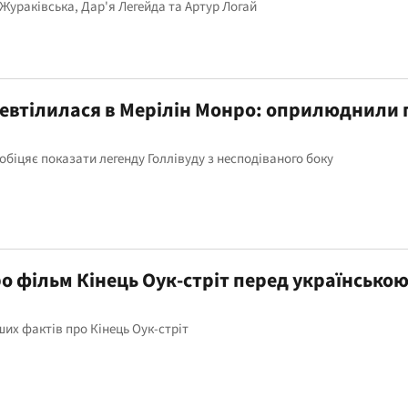
Жураківська, Дар'я Легейда та Артур Логай
евтілилася в Мерілін Монро: оприлюднили 
біцяє показати легенду Голлівуду з несподіваного боку
ро фільм Кінець Оук-стріт перед українсько
ших фактів про Кінець Оук-стріт