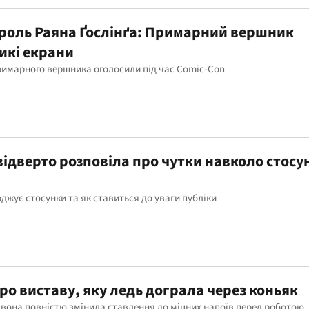
 роль Раяна Ґослінґа: Примарний вершник
икі екрани
Примарного вершника оголосили під час Comic-Con
ідверто розповіла про чутки навколо стосун
джує стосунки та як ставиться до уваги публіки
ро виставу, яку ледь дограла через коньяк
 вона повністю змінила ставлення до міцних напоїв перед роботою