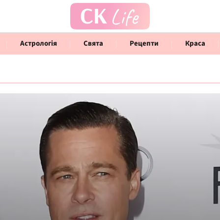
Астрологія
Свята
Рецепти
Краса
Говорять інфлюенсери
Інте