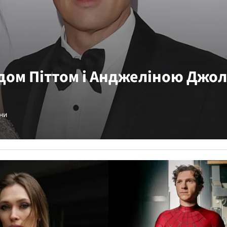
дом Піттом і Анджеліною Джол
ни