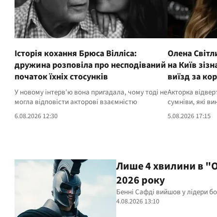
Історія кохання Брюса Вілліса:
Олена Світл
дружина розповіла про несподіваний
на Київ зіз
початок їхніх стосунків
виїзд за ко
У новому інтерв'ю вона пригадала, чому тоді не
Акторка відверт
могла відповісти акторові взаємністю
сумніви, які ви
6.08.2026 12:30
5.08.2026 17:15
Лише 4 хвилини в "О
2026 року
Бенні Сафді вийшов у лідери бок
4.08.2026 13:10