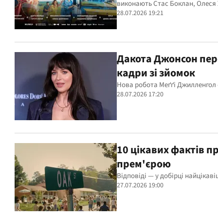
виконають Стас Боклан, Олеся 
28.07.2026 19:21
Дакота Джонсон пер
кадри зі зйомок
Нова робота Меґґі Джилленгол о
28.07.2026 17:20
10 цікавих фактів п
прем'єрою
Відповіді — у добірці найцікаві
27.07.2026 19:00