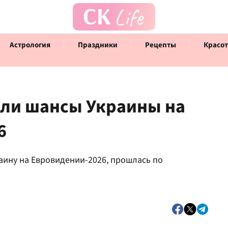
Астрология
Праздники
Рецепты
Красот
ли шансы Украины на
6
Говорят инфлюенсеры
Инт
аину на Евровидении-2026, прошлась по