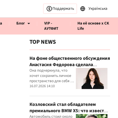
Поддержать
Українська
а
Блог
VIP -
На её основе x CK
АУТФИТ
Life
TOP NEWS
На фоне общественного обсуждения
Анастасия Федорова сделала
ервью CK Life
публичное заявление
Она подчеркнула, что
хочет сохранить личное
пространство для себя и
своего ребенка
16.07.2026 14:10
Козловский стал обладателем
премиального BMW X5: что известно
о покупке
Автомобиль стоил около