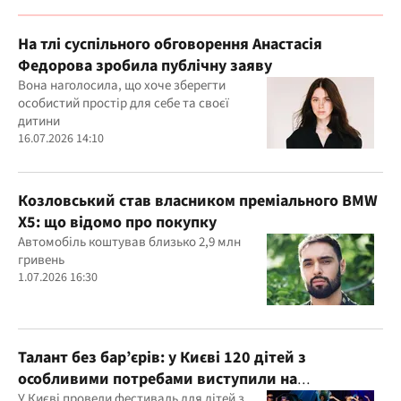
На тлі суспільного обговорення Анастасія
Федорова зробила публічну заяву
Вона наголосила, що хоче зберегти
особистий простір для себе та своєї
дитини
16.07.2026 14:10
Козловський став власником преміального BMW
X5: що відомо про покупку
Автомобіль коштував близько 2,9 млн
гривень
1.07.2026 16:30
Талант без бар’єрів: у Києві 120 дітей з
особливими потребами виступили на
всеукраїнському фестивалі
У Києві провели фестиваль для дітей з