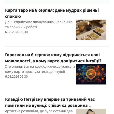
Карта таро на 6 серпня: день мудрих рішень і
спокою
День сприятиме плануванню, навчанню
та спокійній роботі
6.08.2026 08:30
Гороскоп на 6 серпня: кому відкриються нові
можливості, а кому варто довіритися інтуїції
Хто опиниться на крок ближче до успіху, а
кому варто прислухатися до інтуїції
6.08.2026 06:30
Клавдію Петрівну вперше за тривалий час
помітили на вулиці: співачка розкрила
подробиці свого життя
Артистка розповіла, де була останні два