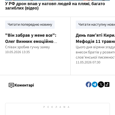
Читати попередню новину
Читати наступну нов
"Він забрав у мене все":
День пам’яті Кири
Олег Винник емоційно
Мефодія 11 травня
висловився про
Співак зробив гучну заяву
слов’янської писе
Цього дня віряни згад
10.05.2026 13:35
внесок братів у розвит
колишнього продюсера
духовної спадщи
слов’янської писемнос
11.05.2026 07:30
Коментарі