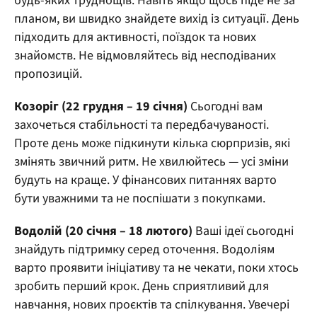
будь-яких труднощів. Навіть якщо щось піде не за
планом, ви швидко знайдете вихід із ситуації. День
підходить для активності, поїздок та нових
знайомств. Не відмовляйтесь від несподіваних
пропозицій.
Козоріг (22 грудня – 19 січня)
Сьогодні вам
захочеться стабільності та передбачуваності.
Проте день може підкинути кілька сюрпризів, які
змінять звичний ритм. Не хвилюйтесь — усі зміни
будуть на краще. У фінансових питаннях варто
бути уважними та не поспішати з покупками.
Водолій (20 січня – 18 лютого)
Ваші ідеї сьогодні
знайдуть підтримку серед оточення. Водоліям
варто проявити ініціативу та не чекати, поки хтось
зробить перший крок. День сприятливий для
навчання, нових проєктів та спілкування. Увечері