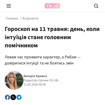
Головна
Астрологія
Гороскоп на 11 травня: день, коли
інтуїція стане головним
помічником
Левам час проявити характер, а Рибам —
Prosecco Time
ВІДВЕ
довіритися інтуїції та не боятись змін
Валерія Кривка
Редактор стрічки CK Life
11.05.2026 06:30