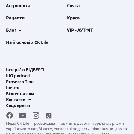
Астрологія
Свята
Рецепти
Краса
Блог
VIP - АУТФІТ
На її основі x CK Life
Інтерв’ю ВІДВЕРТІ
ШО podcast
Prosecco Time
Івенти
Бізнес на лям
Контакти
Рекламні інтеграції
Соцмережі:
[email protected]
Робоча пошта
[email protected]
Медіа CK Life — розважальні новини, відверті інтерв’ю із зірками
українського шоубізнесу, експертні подкасти, підприємництво та