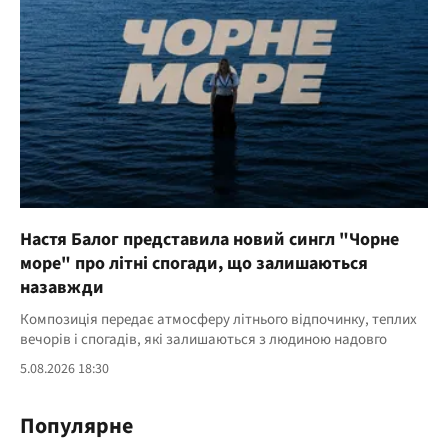
Настя Балог представила новий сингл "Чорне
море" про літні спогади, що залишаються
назавжди
Композиція передає атмосферу літнього відпочинку, теплих
вечорів і спогадів, які залишаються з людиною надовго
5.08.2026 18:30
Популярне