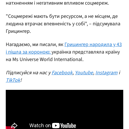
натхненням і негативним впливом соцмереж.
"Соцмережі мають бути ресурсом, а не місцем, де
людина втрачає впевненість у собі", – підсумувала
Грицингер.
Нагадаємо, ми писали, як
Грицингер народила у 43
і пішла за короною:
українка представляла країну
на Ms Universe World International.
Підписуйся на нас у
Facebook
,
Youtube
,
Instagram
і
TikTok
!