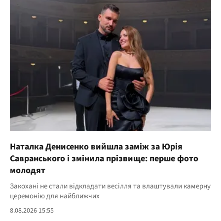
Наталка Денисенко вийшла заміж за Юрія
Савранського і змінила прізвище: перше фото
молодят
Закохані не стали відкладати весілля та влаштували камерну
церемонію для найближчих
8.08.2026 15:55