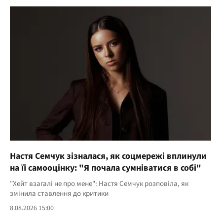
Настя Семчук зізналася, як соцмережі вплинули
на її самооцінку: "Я почала сумніватися в собі"
"Хейт взагалі не про мене": Настя Семчук розповіла, як
змінила ставлення до критики
8.08.2026 15:00