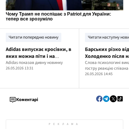
Читати попередню новину
Читати наступну нов
Adidas випускає кросівки, в
Барських різко ві
яких можна піти і на
Холоденко після н
весілля, і в під’їзд
Adidas показав дивну новинку
роман із Бадоєви
Слова психологині ви
26.05.2026 13:31
гостру реакцію співака
26.05.2026 14:45
Коментарі