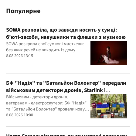
Популярне
SOWA розповіла, що завжди носить у сумці:
б’юті-засоби, навушники та флешки з музикою
SOWA розкрила свої сумкові мастхеви:
без яких речей не виходить із дому
8.08.2026 13:15
БФ "Надія" та "Батальйон Волонтер" передали
військовим детектори дронів, Starlink і
генератори
Військовим - детектори дронів,
ветеранам - електроскутери: БФ "Надія"
та "Батальйон Волонтер" провели нову
місію
8.08.2026 10:00