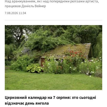
Над аранжуванням, як і над попередніми релізами артиста,
працював Данієль Вейнер
7.08.2026 11:34
Церковний календар на 7 серпня: хто сьогодні
відзначає день янгола