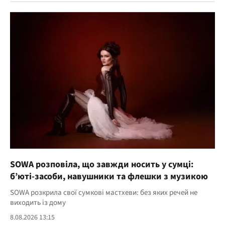
SOWA розповіла, що завжди носить у сумці:
б’юті-засоби, навушники та флешки з музикою
SOWA розкрила свої сумкові мастхеви: без яких речей не
виходить із дому
8.08.2026 13:15