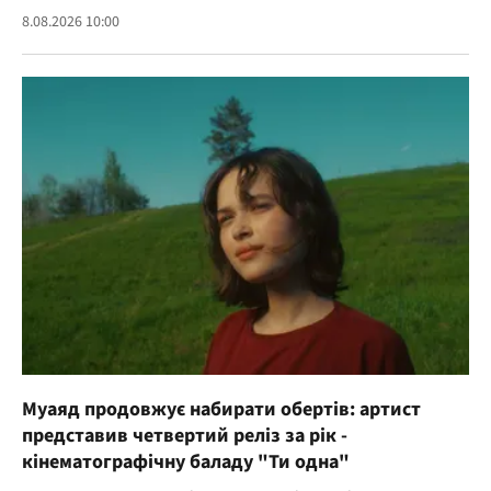
8.08.2026 10:00
Муаяд продовжує набирати обертів: артист
представив четвертий реліз за рік -
кінематографічну баладу "Ти одна"