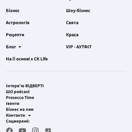
Бізнес
Шоу-бізнес
Астрологія
Свята
Рецепти
Краса
Блог
VIP - АУТФІТ
На її основі x CK Life
Інтерв’ю ВІДВЕРТІ
ШО podcast
Prosecco Time
Івенти
Бізнес на лям
Контакти
Рекламні інтеграції
Соцмережі:
[email protected]
Робоча пошта
[email protected]