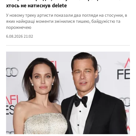
хтось не натиснув delete
У новому треку артисти показали два погляди на стосунки, в
яких найкращі моменти змінилися тишею, байдужістю та
порожнечею
6.08.2026 21:02