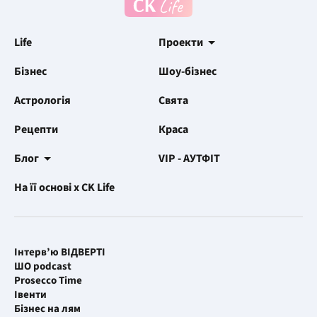
Life
Проекти
Бізнес
Шоу-бізнес
Астрологія
Свята
Рецепти
Краса
Блог
VIP - АУТФІТ
На її основі x CK Life
Інтерв’ю ВІДВЕРТІ
ШО podcast
Prosecco Time
Івенти
Бізнес на лям