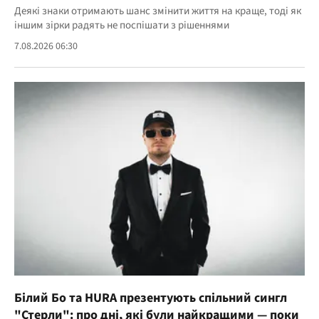
Деякі знаки отримають шанс змінити життя на краще, тоді як
іншим зірки радять не поспішати з рішеннями
7.08.2026 06:30
Білий Бо та HURA презентують спільний сингл
"Стерли": про дні, які були найкращими — поки