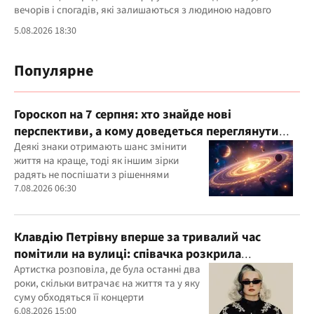
вечорів і спогадів, які залишаються з людиною надовго
5.08.2026 18:30
Популярне
Гороскоп на 7 серпня: хто знайде нові
перспективи, а кому доведеться переглянути
свої пріоритети
Деякі знаки отримають шанс змінити
життя на краще, тоді як іншим зірки
радять не поспішати з рішеннями
7.08.2026 06:30
Клавдію Петрівну вперше за тривалий час
помітили на вулиці: співачка розкрила
подробиці свого життя
Артистка розповіла, де була останні два
роки, скільки витрачає на життя та у яку
суму обходяться її концерти
6.08.2026 15:00