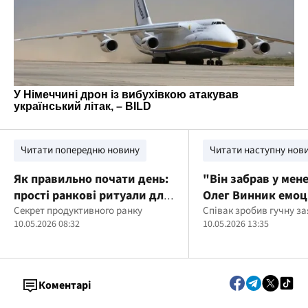
Читати попередню новину
Читати наступну нов
Як правильно почати день:
"Він забрав у мене
прості ранкові ритуали для
Олег Винник емоц
здоров’я
Секрет продуктивного ранку
висловився про
Співак зробив гучну з
10.05.2026 08:32
10.05.2026 13:35
колишнього прод
Коментарі