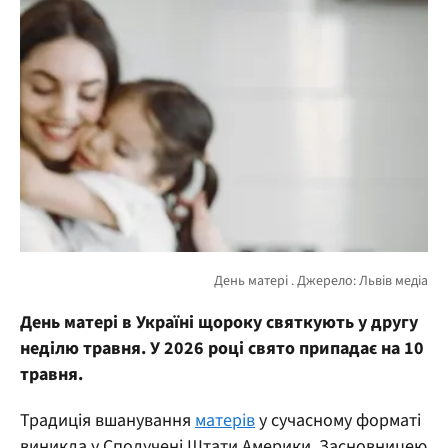
День матері в Україні щороку святкують у другу
неділю травня. У 2026 році свято припадає на 10
травня.
Традиція вшанування
матерів
у сучасному форматі
виникла у Сполучені Штати Америки. Засновницею