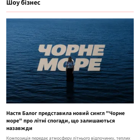
Шоу бізнес
Настя Балог представила новий сингл "Чорне
море" про літні спогади, що залишаються
назавжди
Композиція передає атмосферу літнього відпочинку, теплих