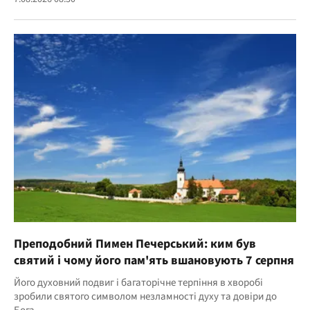
Преподобний Пимен Печерський: ким був
святий і чому його пам'ять вшановують 7 серпня
Його духовний подвиг і багаторічне терпіння в хворобі
зробили святого символом незламності духу та довіри до