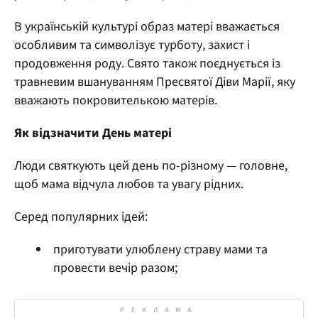
В українській культурі образ матері вважається
особливим та символізує турботу, захист і
продовження роду. Свято також поєднується із
травневим вшануванням Пресвятої Діви Марії, яку
вважають покровителькою матерів.
Як відзначити День матері
Люди святкують цей день по-різному — головне,
щоб мама відчула любов та увагу рідних.
Серед популярних ідей:
приготувати улюблену страву мами та
провести вечір разом;