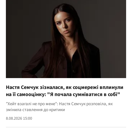
Настя Семчук зізналася, як соцмережі вплинули
на її самооцінку: "Я почала сумніватися в собі"
"Хейт взагалі не про мене": Настя Семчук розповіла, як
змінила ставлення до критики
8.08.2026 15:00