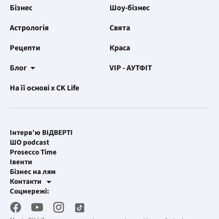
Бізнес
Шоу-бізнес
Астрологія
Свята
Рецепти
Краса
Блог
VIP - АУТФІТ
На її основі x CK Life
Інтерв’ю ВІДВЕРТІ
ШО podcast
Prosecco Time
Івенти
Бізнес на лям
Контакти
Рекламні інтеграції
Соцмережі:
[email protected]
Робоча пошта
[email protected]