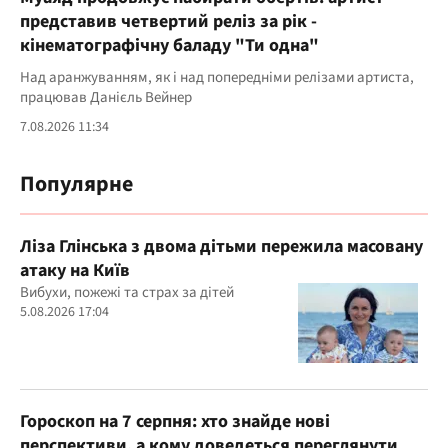
представив четвертий реліз за рік -
кінематографічну баладу "Ти одна"
Над аранжуванням, як і над попередніми релізами артиста,
працював Данієль Вейнер
7.08.2026 11:34
Популярне
Ліза Глінська з двома дітьми пережила масовану
атаку на Київ
Вибухи, пожежі та страх за дітей
5.08.2026 17:04
Гороскоп на 7 серпня: хто знайде нові
перспективи, а кому доведеться переглянути