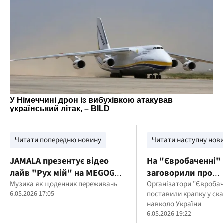
Читати попередню новину
Читати наступну нов
JAMALA презентує відео
На "Євробаченні"
лайв "Рух мій" на MEGOGO
заговорили про
до місяця обізнаності про
Музика як щоденник переживань
дискваліфікацію 
Організатори "Євроба
6.05.2026 17:05
поставили крапку у ск
ментальне здоров’я
навколо України
6.05.2026 19:22