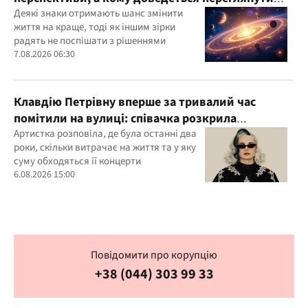
свої пріоритети
Деякі знаки отримають шанс змінити
життя на краще, тоді як іншим зірки
радять не поспішати з рішеннями
7.08.2026 06:30
Клавдію Петрівну вперше за тривалий час
помітили на вулиці: співачка розкрила
подробиці свого життя
Артистка розповіла, де була останні два
роки, скільки витрачає на життя та у яку
суму обходяться її концерти
6.08.2026 15:00
Повідомити про корупцію
+38 (044) 303 99 33