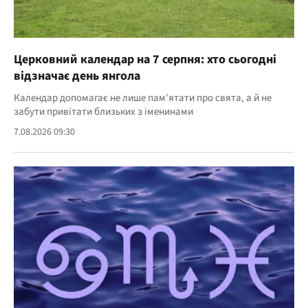
Церковний календар на 7 серпня: хто сьогодні
відзначає день янгола
Календар допомагає не лише пам'ятати про свята, а й не
забути привітати близьких з іменинами
7.08.2026 09:30