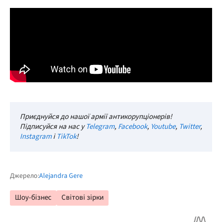
Приєднуйся до нашої армії антикорупціонерів!
Підписуйся на нас у
Telegram
,
Facebook
,
Youtube
,
Twitter
,
Instagram
і
TikTok
!
Джерело:
Alejandra Gere
Шоу-бізнес
Світові зірки