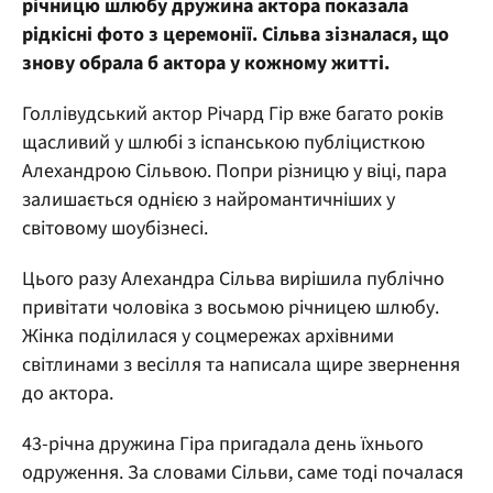
річницю шлюбу дружина актора показала
рідкісні фото з церемонії. Сільва зізналася, що
знову обрала б актора у кожному житті.
Голлівудський актор Річард Гір вже багато років
щасливий у шлюбі з іспанською публіцисткою
Алехандрою Сільвою. Попри різницю у віці, пара
залишається однією з найромантичніших у
світовому шоубізнесі.
Цього разу Алехандра Сільва вирішила публічно
привітати чоловіка з восьмою річницею шлюбу.
Жінка поділилася у соцмережах архівними
світлинами з весілля та написала щире звернення
до актора.
43-річна дружина Гіра пригадала день їхнього
одруження. За словами Сільви, саме тоді почалася