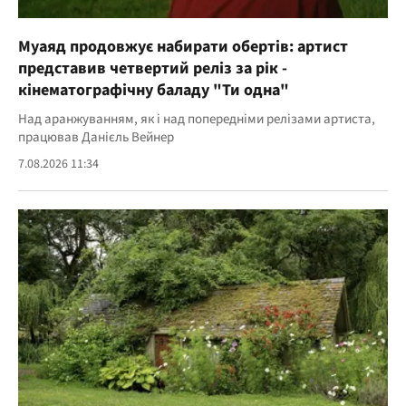
Муаяд продовжує набирати обертів: артист
представив четвертий реліз за рік -
кінематографічну баладу "Ти одна"
Над аранжуванням, як і над попередніми релізами артиста,
працював Данієль Вейнер
7.08.2026 11:34