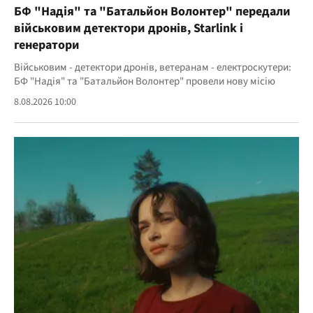
БФ "Надія" та "Батальйон Волонтер" передали
військовим детектори дронів, Starlink і
генератори
Військовим - детектори дронів, ветеранам - електроскутери:
БФ "Надія" та "Батальйон Волонтер" провели нову місію
8.08.2026 10:00