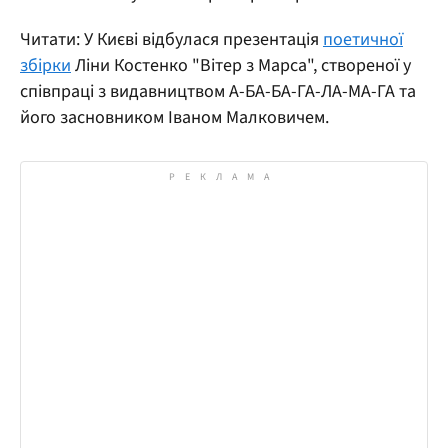
Читати: У Києві відбулася презентація
поетичної
збірки
Ліни Костенко "Вітер з Марса", створеної у
співпраці з видавництвом А-БА-БА-ГА-ЛА-МА-ГА та
його засновником Іваном Малковичем.