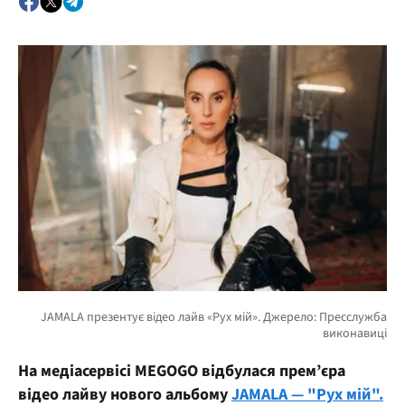
На медіасервісі MEGOGO відбулася прем’єра
відео лайву нового альбому
JAMALA — "Рух мій".