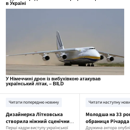
Читати попередню новину
Читати наступну нов
Дизайнерка Літковська
Молодша на 33 ро
створила ніжний сценічний
обраниця Річарда 
образ для LELÉKA на
Перші кадри виступу української
привітала актора 
Дружина актора опубл