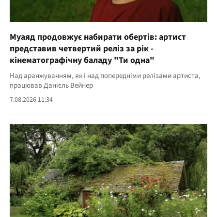
Муаяд продовжує набирати обертів: артист
представив четвертий реліз за рік -
кінематографічну баладу "Ти одна"
Над аранжуванням, як і над попередніми релізами артиста,
працював Данієль Вейнер
7.08.2026 11:34