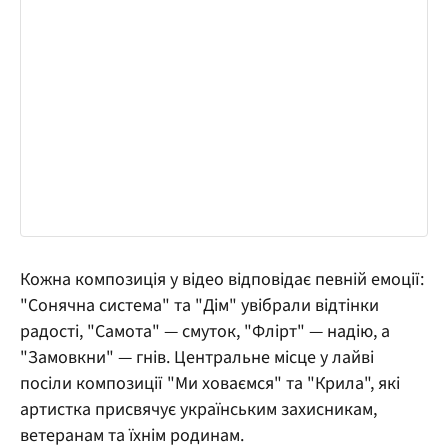
Кожна композиція у відео відповідає певній емоції:
"Сонячна система" та "Дім" увібрали відтінки
радості, "Самота" — смуток, "Флірт" — надію, а
"Замовкни" — гнів. Центральне місце у лайві
посіли композиції "Ми ховаємся" та "Крила", які
артистка присвячує українським захисникам,
ветеранам та їхнім родинам.