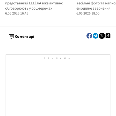
представниці LELÉKA вже активно
весільні фото та напи
Євробаченні 2026
річницею шлюбу
обговорюють у соцмережах
емоційне звернення
6.05.2026 16:45
6.05.2026 18:00
Коментарі