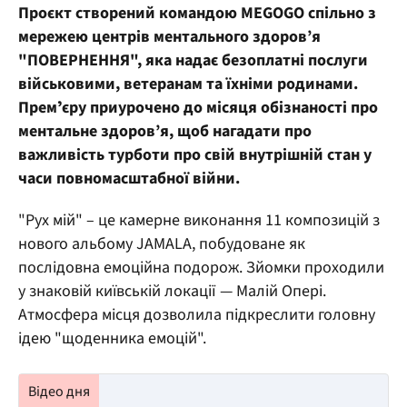
Проєкт створений командою MEGOGO спільно з
мережею центрів ментального здоров’я
"ПОВЕРНЕННЯ", яка надає безоплатні послуги
військовими, ветеранам та їхніми родинами.
Премʼєру приурочено до місяця обізнаності про
ментальне здоров’я, щоб нагадати про
важливість турботи про свій внутрішній стан у
часи повномасштабної війни.
"Рух мій" – це камерне виконання 11 композицій з
нового альбому JAMALA, побудоване як
послідовна емоційна подорож. Зйомки проходили
у знаковій київській локації — Малій Опері.
Атмосфера місця дозволила підкреслити головну
ідею "щоденника емоцій".