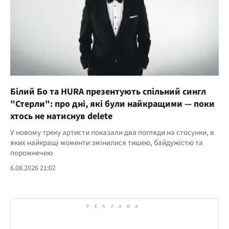
Білий Бо та HURA презентують спільний сингл
"Стерли": про дні, які були найкращими — поки
хтось не натиснув delete
У новому треку артисти показали два погляди на стосунки, в
яких найкращі моменти змінилися тишею, байдужістю та
порожнечею
6.08.2026 21:02