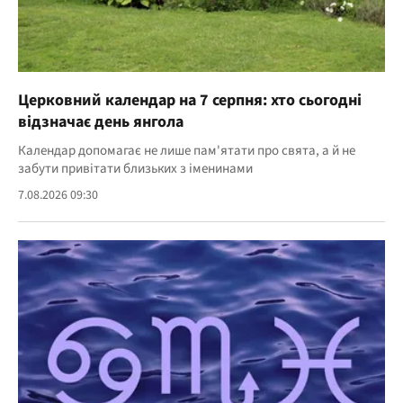
Церковний календар на 7 серпня: хто сьогодні
відзначає день янгола
Календар допомагає не лише пам'ятати про свята, а й не
забути привітати близьких з іменинами
7.08.2026 09:30