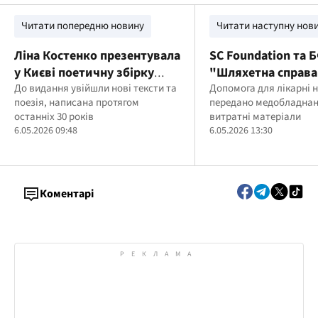
Читати попередню новину
Читати наступну нов
Ліна Костенко презентувала
SC Foundation та 
у Києві поетичну збірку
"Шляхетна справа
"Вітер з Марса"
До видання увійшли нові тексти та
передали допомо
Допомога для лікарні 
поезія, написана протягом
передано медобладнан
Бессарабській
останніх 30 років
витратні матеріали
багатопрофільній 
6.05.2026 09:48
6.05.2026 13:30
Коментарі