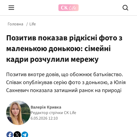
Головна
Life
Позитив показав рідкісні фото з
маленькою донькою: сімейні
кадри розчулили мережу
Позитив вкотре довів, що обожнює батьківство.
Prosecco Time
ВІДВЕ
Співак опублікував серію фото з донькою, а Юлія
Сахневич показала затишний ранок на природі
Валерія Кривка
Редактор стрічки CK Life
6.05.2026 12:10