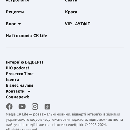
Астрологія
Свята
Рецепти
Краса
Блог
VIP - АУТФІТ
На її основі x CK Life
Інтерв’ю ВІДВЕРТІ
ШО podcast
Prosecco Time
Івенти
Бізнес на лям
Контакти
Рекламні інтеграції
Соцмережі:
[email protected]
Робоча пошта
[email protected]
Медіа CK Life — розважальні новини, відверті інтерв’ю із зірками
українського шоубізнесу, експертні подкасти, підприємництво та
найгучніші події із життя світових селебрітіс © 2023-2024.