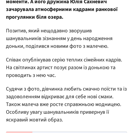
моменти. А його дружина Юлія Сахневич
зачарувала атмосферними кадрами ранкової
прогулянки біля озера.
Позитив, який нещодавно зворушив
шанувальників зізнанням у день народження
доньки, поділився новими фото з малечею.
Співак опублікував серію теплих сімейних кадрів.
На світлинах артист позує разом із донькою та
проводить з нею час.
Судячи з фото, дівчинка любить смачно поїсти та із
задоволенням відкриває для себе нові смаки.
Також малеча вже росте справжньою модницею.
Особливу увагу шанувальників привернув її
яскравий жовтий образ.