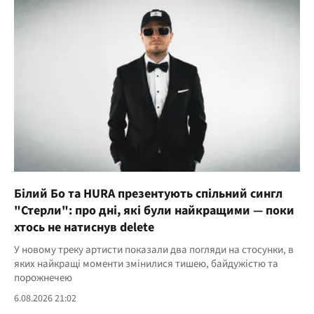
Білий Бо та HURA презентують спільний сингл
"Стерли": про дні, які були найкращими — поки
хтось не натиснув delete
У новому треку артисти показали два погляди на стосунки, в
яких найкращі моменти змінилися тишею, байдужістю та
порожнечею
6.08.2026 21:02