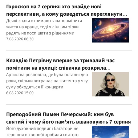
Гороскоп на 7 серпня: хто знайде нові
перспективи, а кому доведеться переглянути
свої пріоритети
Деякі знаки отримають шанс змінити
життя на краще, тоді як іншим зірки
радять не поспішати з рішеннями
7.08.2026 06:30
Клавдію Петрівну вперше за тривалий час
помітили на вулиці: співачка розкрила
подробиці свого життя
Артистка розповіла, де була останні два
роки, скільки витрачає на життя та у яку
суму обходяться її концерти
6.08.2026 15:00
Преподобний Пимен Печерський: ким був
святий і чому його пам'ять вшановують 7 серпня
Його духовний подвиг і багаторічне
терпіння в хворобі зробили святого