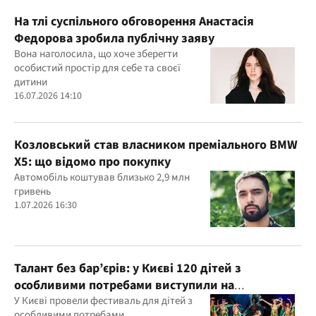
На тлі суспільного обговорення Анастасія
Федорова зробила публічну заяву
Вона наголосила, що хоче зберегти
особистий простір для себе та своєї
дитини
16.07.2026 14:10
Козловський став власником преміального BMW
X5: що відомо про покупку
Автомобіль коштував близько 2,9 млн
гривень
1.07.2026 16:30
Талант без бар’єрів: у Києві 120 дітей з
особливими потребами виступили на
всеукраїнському фестивалі
У Києві провели фестиваль для дітей з
особливими потребами