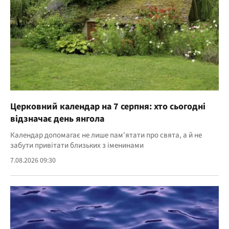
Церковний календар на 7 серпня: хто сьогодні
відзначає день янгола
Календар допомагає не лише пам'ятати про свята, а й не
забути привітати близьких з іменинами
7.08.2026 09:30