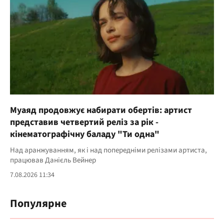
Муаяд продовжує набирати обертів: артист
представив четвертий реліз за рік -
кінематографічну баладу "Ти одна"
Над аранжуванням, як і над попередніми релізами артиста,
працював Данієль Вейнер
7.08.2026 11:34
Популярне