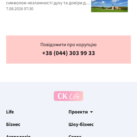
символом незламності духу та довіри до
Бога
7.08.2026 07:30
Повідомити про корупцію
+38 (044) 303 99 33
Life
Проекти
Бізнес
Шоу-бізнес