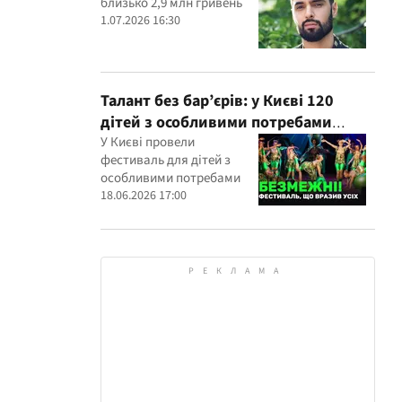
близько 2,9 млн гривень
1.07.2026 16:30
Талант без бар’єрів: у Києві 120
дітей з особливими потребами
виступили на всеукраїнському
У Києві провели
фестиваль для дітей з
фестивалі
особливими потребами
18.06.2026 17:00