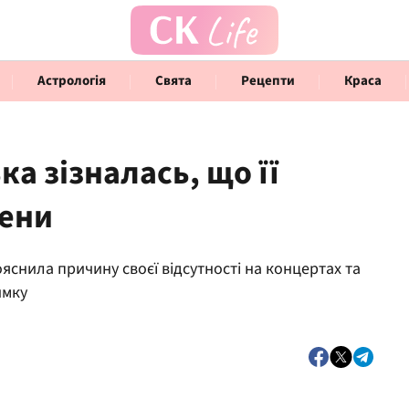
Астрологія
Свята
Рецепти
Краса
а зізналась, що її
цени
Говорять інфлюенсери
Інте
яснила причину своєї відсутності на концертах та
имку