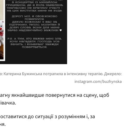
прагну якнайшвидше повернутися на сцену, щоб
івачка.
тавитися до ситуації з розумінням і, за
ня.