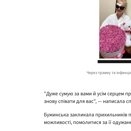
"Дуже сумую за вами й усім серцем 
знову співати для вас", — написала сп
Бужинська закликала прихильників пос
можливості, помолитися за її одужан