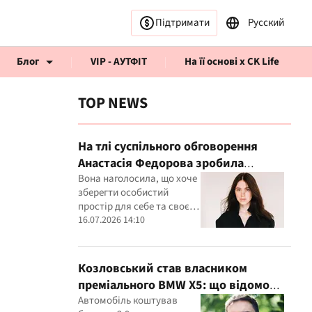
Підтримати
Русский
Блог
VIP - АУТФІТ
На її основі x CK Life
TOP NEWS
На тлі суспільного обговорення
Анастасія Федорова зробила
публічну заяву
Вона наголосила, що хоче
рв’ю CK Life
зберегти особистий
простір для себе та своєї
дитини
16.07.2026 14:10
Козловський став власником
преміального BMW X5: що відомо
про покупку
Автомобіль коштував