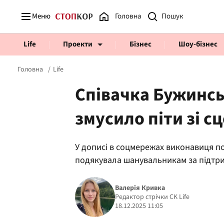
Меню
Головна
Life
Проекти
Бізнес
Шоу-бізнес
Головна
Life
Співачка Бужинськ
змусило піти зі с
Prosecco Time
ВІДВЕРТІ
У дописі в соцмережах виконавиця по
подякувала шанувальникам за підтр
Валерія Кривка
Редактор стрічки CK Life
18.12.2025 11:05