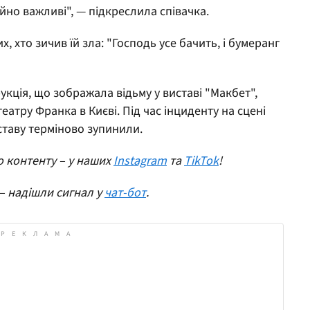
йно важливі", — підкреслила співачка.
, хто зичив їй зла: "Господь усе бачить, і бумеранг
кція, що зображала відьму у виставі "Макбет",
еатру Франка в Києві. Під час інциденту на сцені
ставу терміново зупинили.
о контенту – у наших
Instagram
та
TikTok
!
– надішли сигнал у
чат-бот
.