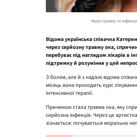
Відома українська
співачка
Катерин
через серйозну травму ока, спричин
перебуває під наглядом лікарів в ін
підтримку й розуміння у цей непрос
З болем, але й з надією відома спів
місяць вона проходить курс лікування 
інтенсивної терапії.
Причиною стала травма ока, яку спр
серйозна інфекція. Через це артистк
зізнається: почувається морально не