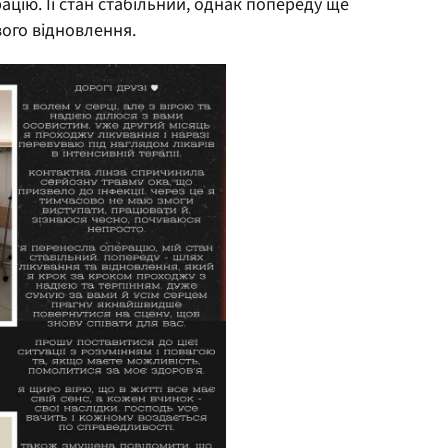
цію. Її стан стабільний, однак попереду ще
вого відновлення.