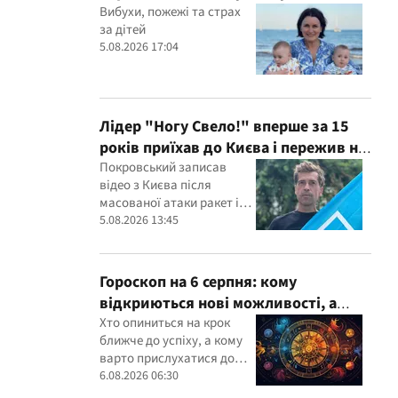
Вибухи, пожежі та страх
за дітей
5.08.2026 17:04
Лідер "Ногу Свело!" вперше за 15
років приїхав до Києва і пережив ніч
в укритті
Покровський записав
відео з Києва після
масованої атаки ракет і
дронів
5.08.2026 13:45
Гороскоп на 6 серпня: кому
відкриються нові можливості, а
кому варто довіритися інтуїції
Хто опиниться на крок
ближче до успіху, а кому
варто прислухатися до
інтуїції
6.08.2026 06:30