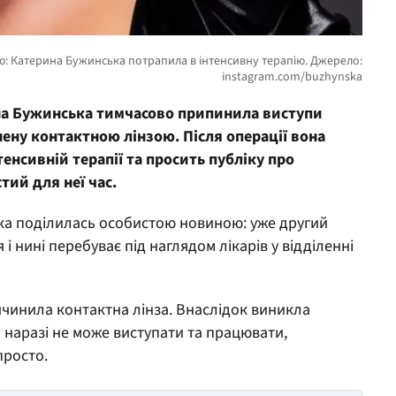
а Бужинська тимчасово припинила виступи
ену контактною лінзою. Після операції вона
тенсивній терапії та просить публіку про
тий для неї час.
ачка поділилась особистою новиною: уже другий
і нині перебуває під наглядом лікарів у відділенні
ичинила контактна лінза. Внаслідок виникла
а наразі не може виступати та працювати,
просто.