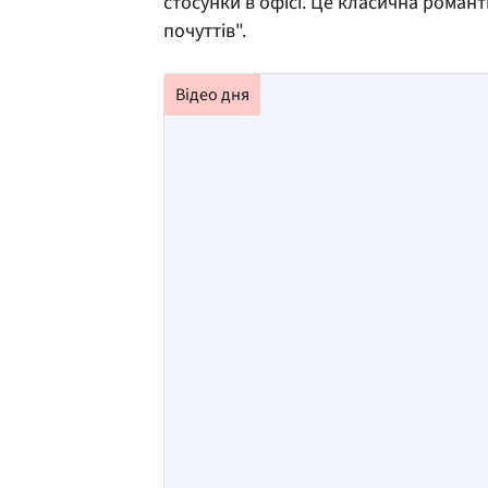
стосунки в офісі. Це класична роман
почуттів".