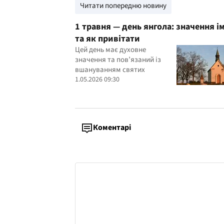
Читати попередню новину
1 травня — день янгола: значення і
та як привітати
Цей день має духовне
значення та пов’язаний із
вшануванням святих
1.05.2026 09:30
Коментарі