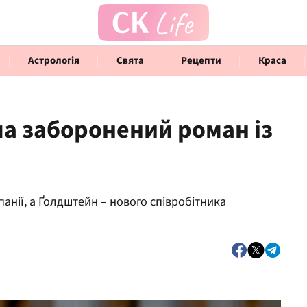
Астрологія
Свята
Рецепти
Краса
а заборонений роман із
Говорять інфлюенсери
Інте
анії, а Ґолдштейн – нового співробітника