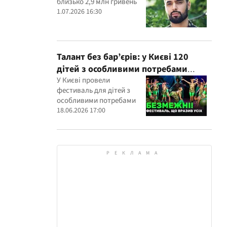
близько 2,9 млн гривень
1.07.2026 16:30
Талант без бар’єрів: у Києві 120
дітей з особливими потребами
виступили на всеукраїнському
У Києві провели
фестиваль для дітей з
фестивалі
особливими потребами
18.06.2026 17:00