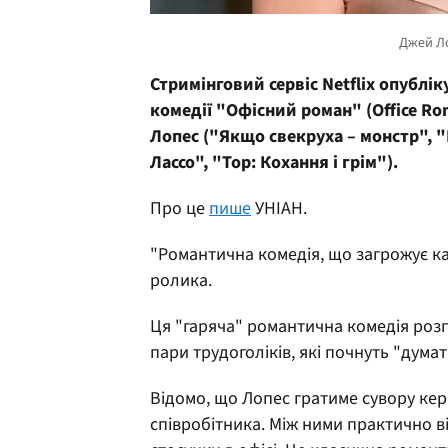
Стримінговий сервіс Netflix опублі
комедії "Офісний роман" (Office Ro
Лопес ("Якщо свекруха – монстр", 
Лассо", "Тор: Кохання і грім").
Про це
пише
УНІАН.
"Романтична комедія, що загрожує кар
ролика.
Ця "гаряча" романтична комедія розп
пари трудоголіків, які почнуть "дума
Відомо, що Лопес гратиме сувору кер
співробітника. Між ними практично в