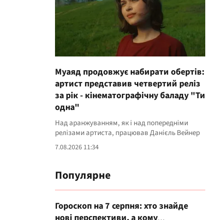
Муаяд продовжує набирати обертів:
артист представив четвертий реліз
за рік - кінематографічну баладу "Ти
одна"
Над аранжуванням, як і над попередніми
релізами артиста, працював Данієль Вейнер
7.08.2026 11:34
Популярне
Гороскоп на 7 серпня: хто знайде
нові перспективи, а кому