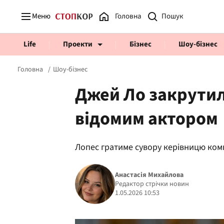
Меню
Головна
Life
Проекти
Бізнес
Шоу-бізнес
Головна
Шоу-бізнес
Джей Ло закрутил
відомим актором
Prosecco Time
ВІДВЕРТІ
Лопес гратиме сувору керівницю комп
Анастасія Михайлова
Редактор стрічки новин
1.05.2026 10:53