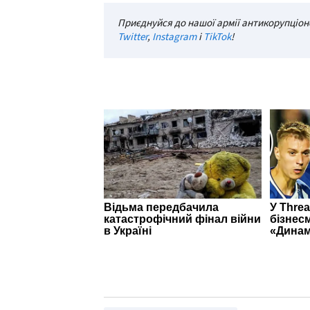
Приєднуйся до нашої армії антикорупціоне
Twitter
,
Instagram
і
TikTok
!