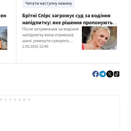
Читати наступну новину
мен
Брітні Спірс загрожує суд за водіння
напідпитку: яке рішення пропонують
прокурори
Після затримання за водіння
напідпитку вона отримала
шанс уникнути суворого
вироку
1.05.2026 12:40