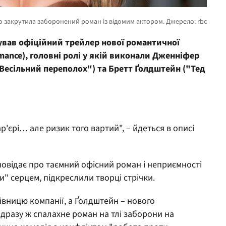
кував офіційний трейлер нової романтичної
mance), головні ролі
у якій
виконали Дженніфер
"Весільний переполох") та Бретт Ґолдштейн ("Тед
'єрі… але ризик того вартий", – йдеться в описі
овідає про таємний офісний роман і неприємності
ти" серцем, підкреслили творці стрічки.
івницю компанії, а Ґолдштейн – нового
ідразу ж спалахне роман на тлі заборони на