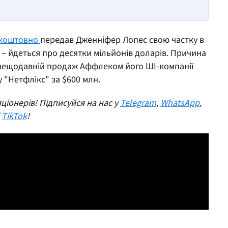
коштовно
передав Дженніфер Лопес свою частку в
 – йдеться про десятки мільйонів доларів. Причина
– нещодавній продаж Аффлеком його ШІ-компанії
 "Нетфлікс" за $600 млн.
ціонерів! Підписуйся на нас у
Telegram
,
WhatsApp
,
і
TikTok
!