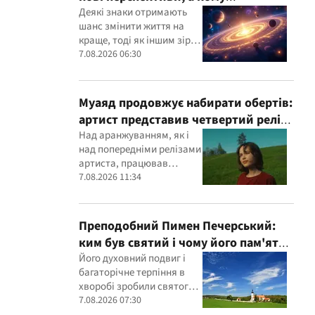
доведеться переглянути свої
Деякі знаки отримають
шанс змінити життя на
пріоритети
краще, тоді як іншим зірки
радять не поспішати з
7.08.2026 06:30
рішеннями
Муаяд продовжує набирати обертів:
артист представив четвертий реліз
за рік - кінематографічну баладу "Ти
Над аранжуванням, як і
над попередніми релізами
одна"
артиста, працював
Данієль Вейнер
7.08.2026 11:34
Преподобний Пимен Печерський:
ким був святий і чому його пам'ять
вшановують 7 серпня
Його духовний подвиг і
багаторічне терпіння в
хворобі зробили святого
символом незламності
7.08.2026 07:30
духу та довіри до Бога