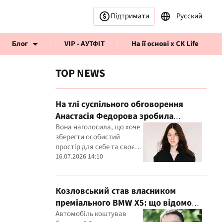
Підтримати
Русский
Блог
VIP - АУТФІТ
На її основі x CK Life
TOP NEWS
На тлі суспільного обговорення
Анастасія Федорова зробила
публічну заяву
Вона наголосила, що хоче
рв’ю CK Life
зберегти особистий
простір для себе та своєї
дитини
16.07.2026 14:10
Козловський став власником
преміального BMW X5: що відомо
про покупку
Автомобіль коштував