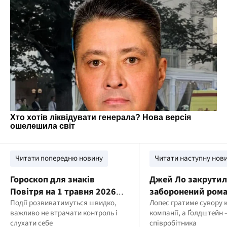
Читати попередню новину
Читати наступну нов
Гороскоп для знаків
Джей Ло закрутил
Повітря на 1 травня 2026
заборонений рома
року
Події розвиватимуться швидко,
відомим актором
Лопес гратиме сувору 
важливо не втрачати контроль і
компанії, а Ґолдштейн 
слухати себе
співробітника