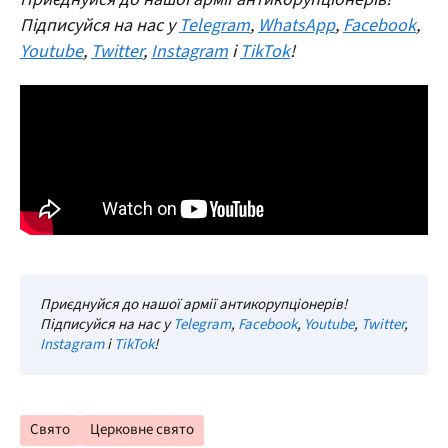
Підписуйся на нас у
Telegram
,
WhatsApp
,
Facebook
,
Youtube
,
Twitter
,
Instagram
і
TikTok
!
Приєднуйся до нашої армії антикорупціонерів!
Підписуйся на нас у
Telegram
,
Facebook
,
Youtube
,
Twitter
,
Instagram
і
TikTok
!
Свято
Церковне свято