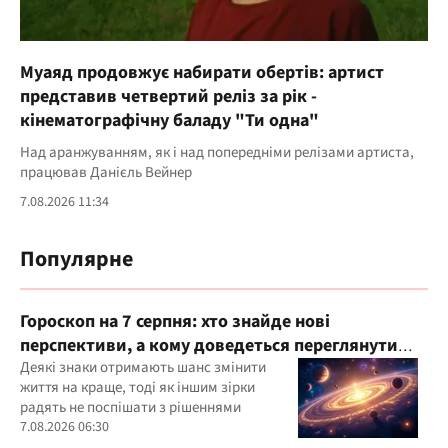
Муаяд продовжує набирати обертів: артист
представив четвертий реліз за рік -
кінематографічну баладу "Ти одна"
Над аранжуванням, як і над попередніми релізами артиста,
працював Данієль Вейнер
7.08.2026 11:34
Популярне
Гороскоп на 7 серпня: хто знайде нові
перспективи, а кому доведеться переглянути
свої пріоритети
Деякі знаки отримають шанс змінити
життя на краще, тоді як іншим зірки
радять не поспішати з рішеннями
7.08.2026 06:30