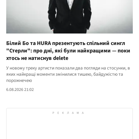
Білий Бо та HURA презентують спільний сингл
"Стерли": про дні, які були найкращими — поки
хтось не натиснув delete
У новому треку артисти показали два погляди на стосунки, в
яких найкращі моменти змінилися тишею, байдужістю та
порожнечею
6.08.2026 21:02