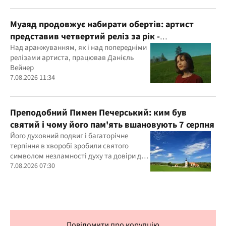
Муаяд продовжує набирати обертів: артист
представив четвертий реліз за рік -
кінематографічну баладу "Ти одна"
Над аранжуванням, як і над попередніми
релізами артиста, працював Данієль
Вейнер
7.08.2026 11:34
Преподобний Пимен Печерський: ким був
святий і чому його пам'ять вшановують 7 серпня
Його духовний подвиг і багаторічне
терпіння в хворобі зробили святого
символом незламності духу та довіри до
Бога
7.08.2026 07:30
Повідомити про корупцію