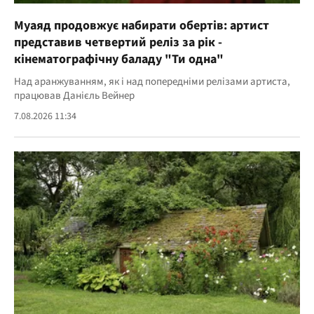
Муаяд продовжує набирати обертів: артист
представив четвертий реліз за рік -
кінематографічну баладу "Ти одна"
Над аранжуванням, як і над попередніми релізами артиста,
працював Данієль Вейнер
7.08.2026 11:34