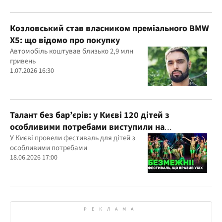
Козловський став власником преміального BMW
X5: що відомо про покупку
Автомобіль коштував близько 2,9 млн
гривень
1.07.2026 16:30
Талант без бар’єрів: у Києві 120 дітей з
особливими потребами виступили на
всеукраїнському фестивалі
У Києві провели фестиваль для дітей з
особливими потребами
18.06.2026 17:00