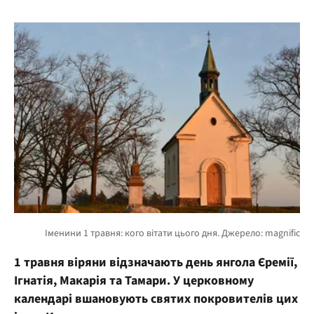
1 травня віряни відзначають день янгола Єремії,
Ігнатія, Макарія та Тамари. У церковному
календарі вшановують святих покровителів цих