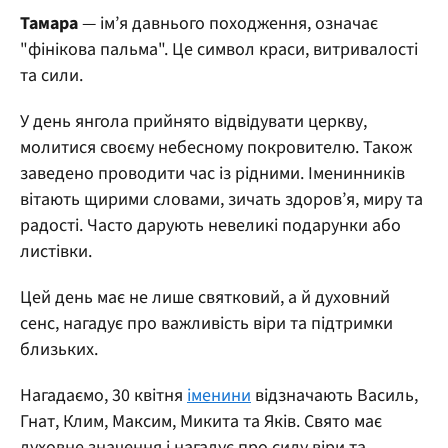
Тамара
— ім’я давнього походження, означає
"фінікова пальма". Це символ краси, витривалості
та сили.
У день янгола прийнято відвідувати церкву,
молитися своєму небесному покровителю. Також
заведено проводити час із рідними. Іменинників
вітають щирими словами, зичать здоров’я, миру та
радості. Часто дарують невеликі подарунки або
листівки.
Цей день має не лише святковий, а й духовний
сенс, нагадує про важливість віри та підтримки
близьких.
Нагадаємо, 30 квітня
іменини
відзначають Василь,
Гнат, Клим, Максим, Микита та Яків. Свято має
духовне значення і нагадує про силу віри та