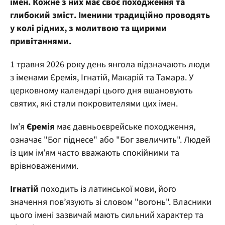
імен. Кожне з них має своє походження та
глибокий зміст. Іменини традиційно проводять
у колі рідних, з молитвою та щирими
привітаннями.
1 травня 2026 року день янгола відзначають люди
з іменами Єремія, Ігнатій, Макарій та Тамара. У
церковному календарі цього дня вшановують
святих, які стали покровителями цих імен.
Ім’я
Єремія
має давньоєврейське походження,
означає "Бог піднесе" або "Бог звеличить". Людей
із цим ім’ям часто вважають спокійними та
врівноваженими.
Ігнатій
походить із латинської мови, його
значення пов’язують зі словом "вогонь". Власники
цього імені зазвичай мають сильний характер та