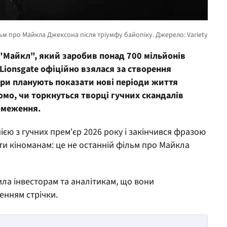
 "Майкл", який заробив понад 700 мільйонів
 Lionsgate офіційно взялася за створення
ори планують показати нові періоди життя
омо, чи торкнуться творці гучних скандалів
бмеження.
ією з гучних прем'єр 2026 року і закінчився фразою
іти кіноманам: це не останній фільм про Майкла
ила інвесторам та аналітикам, що вони
нням стрічки.