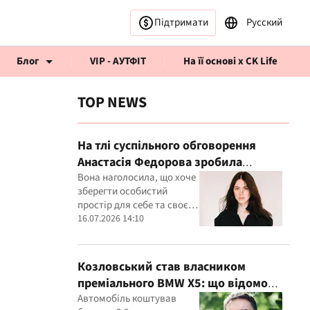
Підтримати
Русский
Блог
VIP - АУТФІТ
На її основі x CK Life
TOP NEWS
На тлі суспільного обговорення
Анастасія Федорова зробила
публічну заяву
Вона наголосила, що хоче
рв’ю CK Life
зберегти особистий
простір для себе та своєї
дитини
16.07.2026 14:10
Козловський став власником
преміального BMW X5: що відомо
про покупку
Автомобіль коштував