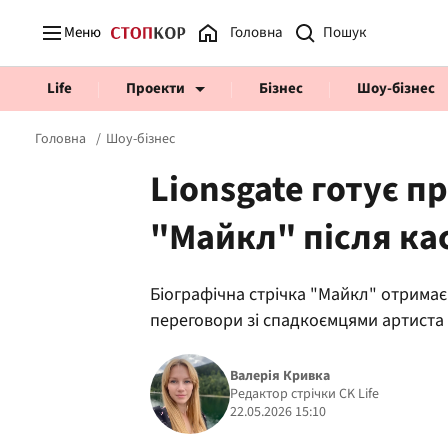
Меню
Головна
Life
Проекти
Бізнес
Шоу-бізнес
Головна
Шоу-бізнес
Lionsgate готує 
"Майкл" після ка
Prosecco Time
ВІДВЕРТІ
Біографічна стрічка "Майкл" отримає
переговори зі спадкоємцями артиста
Валерія Кривка
Редактор стрічки CK Life
22.05.2026 15:10