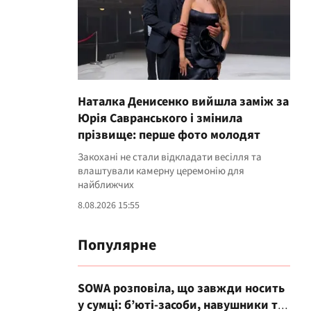
Наталка Денисенко вийшла заміж за
Юрія Савранського і змінила
прізвище: перше фото молодят
Закохані не стали відкладати весілля та
влаштували камерну церемонію для
найближчих
8.08.2026 15:55
Популярне
SOWA розповіла, що завжди носить
у сумці: б’юті-засоби, навушники та