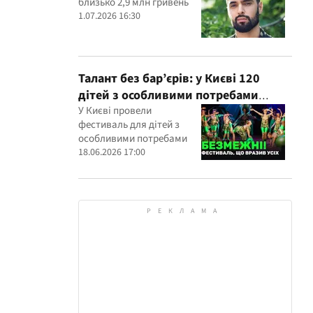
близько 2,9 млн гривень
1.07.2026 16:30
Талант без бар’єрів: у Києві 120
дітей з особливими потребами
виступили на всеукраїнському
У Києві провели
фестиваль для дітей з
фестивалі
особливими потребами
18.06.2026 17:00