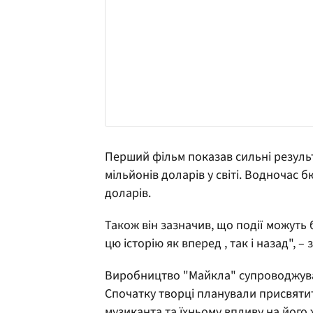
Перший фільм показав сильні результ
мільйонів доларів у світі. Водночас
доларів.
Також він зазначив, що події можуть
цю історію як вперед , так і назад", – 
Виробництво "Майкла" супроводжува
Спочатку творці планували присвяти
музиканта та їхньому впливу на його 