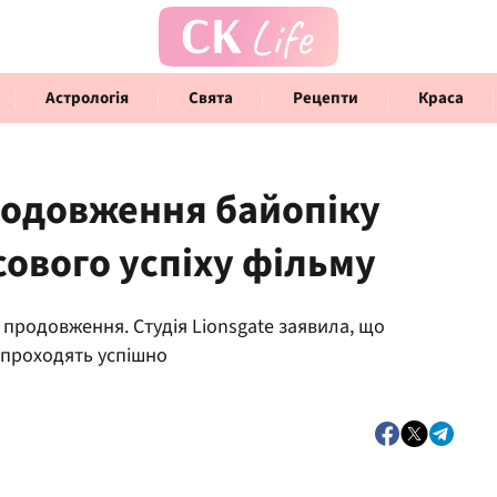
Астрологія
Свята
Рецепти
Краса
продовження байопіку
сового успіху фільму
Говорять інфлюенсери
Інте
 продовження. Студія Lionsgate заявила, що
 проходять успішно