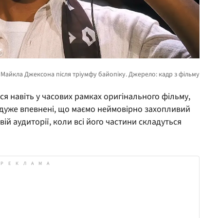
ися навіть у часових рамках оригінального фільму,
й дуже впевнені, що маємо неймовірно захопливий
вій аудиторії, коли всі його частини складуться