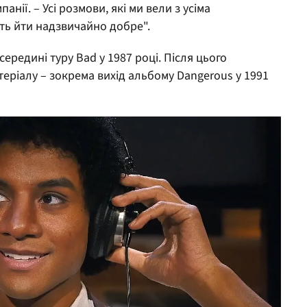
анії. – Усі розмови, які ми вели з усіма
ь йти надзвичайно добре".
середині туру Bad у 1987 році. Після цього
теріалу – зокрема вихід альбому Dangerous у 1991