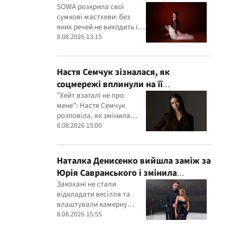
флешки з музикою
SOWA розкрила свої
сумкові мастхеви: без
яких речей не виходить із
дому
8.08.2026 13:15
Настя Семчук зізналася, як
соцмережі вплинули на її
самооцінку: "Я почала сумніватися в
"Хейт взагалі не про
мене": Настя Семчук
собі"
розповіла, як змінила
ставлення до критики
8.08.2026 15:00
Наталка Денисенко вийшла заміж за
Юрія Савранського і змінила
прізвище: перше фото молодят
Закохані не стали
відкладати весілля та
влаштували камерну
церемонію для
8.08.2026 15:55
найближчих