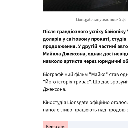
Після грандіозного успіху байопіку
доларів у світовому прокаті, студія
продовження. У другій частині авт
Майкла Джексона, однак досі невід
навколо артиста через юридичні о
Біографічний фільм "Майкл" став одн
"Його історія триває". Що дає зрозум
Джексона.
Кіностудія Lionsgate офіційно оголос
наполегливо працюють над продовже