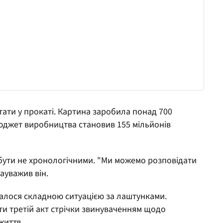
ати у прокаті. Картина заробила понад 700
 бюджет виробництва становив 155 мільйонів
 бути не хронологічними. "Ми можемо розповідати
зауважив він.
лося складною ситуацією за лаштунками.
ти третій акт стрічки звинуваченням щодо
життя.