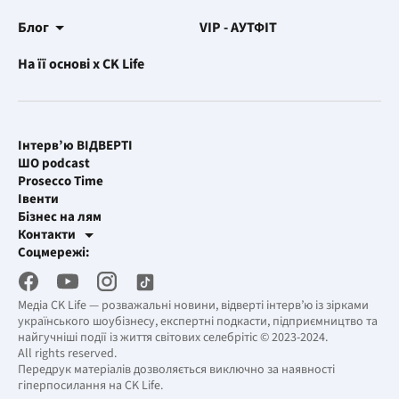
Блог
VIP - АУТФІТ
На її основі x CK Life
Інтерв’ю ВІДВЕРТІ
ШО podcast
Prosecco Time
Івенти
Бізнес на лям
Контакти
Рекламні інтеграції
Соцмережі:
[email protected]
Робоча пошта
[email protected]
Медіа CK Life — розважальні новини, відверті інтерв’ю із зірками
українського шоубізнесу, експертні подкасти, підприємництво та
найгучніші події із життя світових селебрітіс © 2023-2024.
All rights reserved.
Передрук матеріалів дозволяється виключно за наявності
гіперпосилання на CK Life.