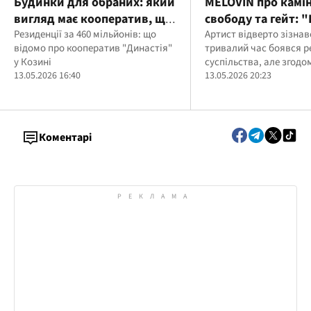
Будинки для обраних: який
MÉLOVIN про камін
вигляд має кооператив, що
свободу та гейт: "
пов’язують з Єрмаком та
Резиденції за 460 мільйонів: що
станеться, якщо в
Артист відверто зізнав
відомо про кооператив "Династія"
тривалий час боявся р
Міндічем
себе"
у Козині
суспільства, але згод
13.05.2026 16:40
приймати себе
13.05.2026 20:23
Коментарі