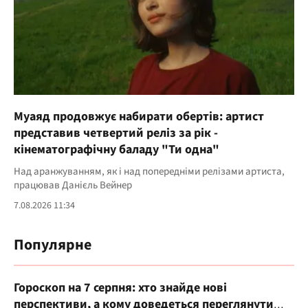
Муаяд продовжує набирати обертів: артист
представив четвертий реліз за рік -
кінематографічну баладу "Ти одна"
Над аранжуванням, як і над попередніми релізами артиста,
працював Данієль Вейнер
7.08.2026 11:34
Популярне
Гороскоп на 7 серпня: хто знайде нові
перспективи, а кому доведеться переглянути