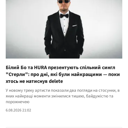
Білий Бо та HURA презентують спільний сингл
"Стерли": про дні, які були найкращими — поки
хтось не натиснув delete
У новому треку артисти показали два погляди на стосунки, в
яких найкращі моменти змінилися тишею, байдужістю та
порожнечею
6.08.2026 21:02