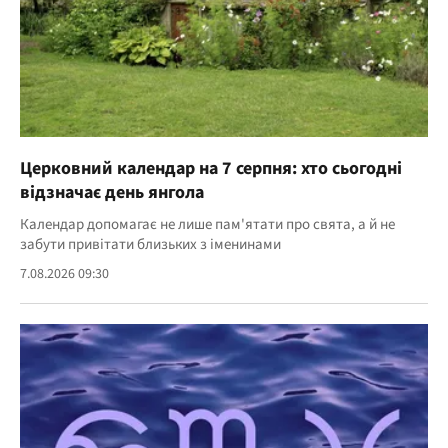
Церковний календар на 7 серпня: хто сьогодні
відзначає день янгола
Календар допомагає не лише пам'ятати про свята, а й не
забути привітати близьких з іменинами
7.08.2026 09:30