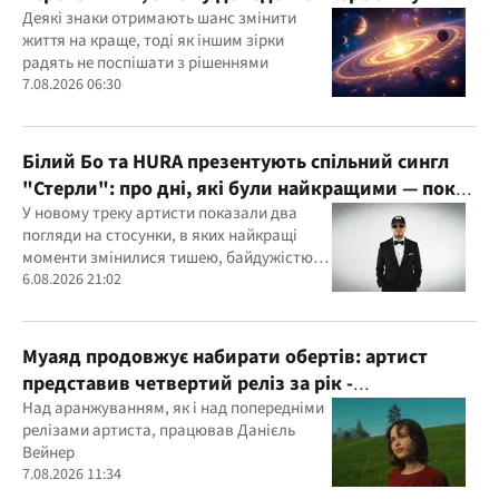
свої пріоритети
Деякі знаки отримають шанс змінити
життя на краще, тоді як іншим зірки
радять не поспішати з рішеннями
7.08.2026 06:30
Білий Бо та HURA презентують спільний сингл
"Стерли": про дні, які були найкращими — поки
хтось не натиснув delete
У новому треку артисти показали два
погляди на стосунки, в яких найкращі
моменти змінилися тишею, байдужістю
та порожнечею
6.08.2026 21:02
Муаяд продовжує набирати обертів: артист
представив четвертий реліз за рік -
кінематографічну баладу "Ти одна"
Над аранжуванням, як і над попередніми
релізами артиста, працював Данієль
Вейнер
7.08.2026 11:34