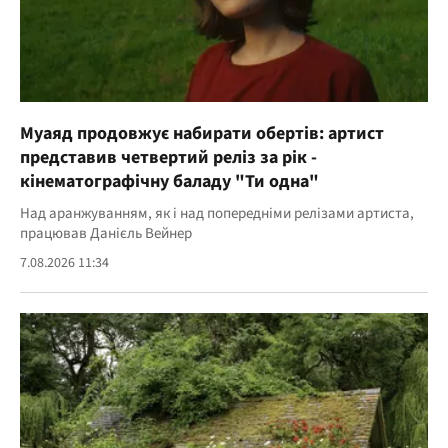
Муаяд продовжує набирати обертів: артист
представив четвертий реліз за рік -
кінематографічну баладу "Ти одна"
Над аранжуванням, як і над попередніми релізами артиста,
працював Данієль Вейнер
7.08.2026 11:34