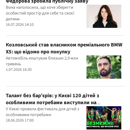
Федорова зробила публічну заяву
Вона наголосила, що хоче зберегти
особистий простір для себе та своєї
дитини
16.07.2026 14:10
Козловський став власником преміального BMW
X5: що відомо про покупку
Автомобіль коштував близько 2,9 млн
гривень
1.07.2026 16:30
Талант без бар’єрів: у Києві 120 дітей з
особливими потребами виступили на
всеукраїнському фестивалі
У Києві провели фестиваль для дітей з
особливими потребами
18.06.2026 17:00