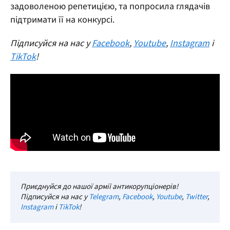
задоволеною репетицією, та попросила глядачів
підтримати її на конкурсі.
Підписуйся на нас у
Facebook
,
Youtube
,
Instagram
і
TikTok
!
Приєднуйся до нашої армії антикорупціонерів!
Підписуйся на нас у
Telegram
,
Facebook
,
Youtube
,
Twitter
,
Instagram
і
TikTok
!