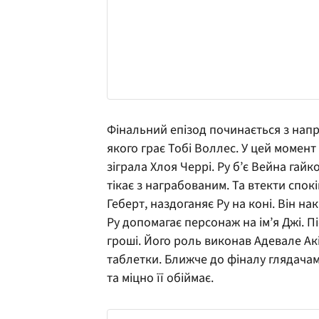
Фінальний епізод починається з напр
якого грає Тобі Воллес. У цей момен
зіграла Хлоя Черрі. Ру б’є Вейна гай
тікає з награбованим. Та втекти спокі
Геберт, наздоганяє Ру на коні. Він на
Ру допомагає персонаж на ім’я Джі. 
гроші. Його роль виконав Адевале Ак
таблетки. Ближче до фіналу глядачам
та міцно її обіймає.