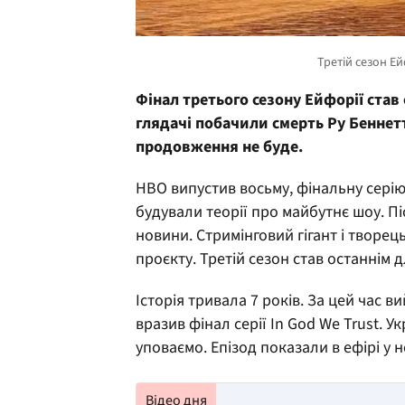
Фінал третього сезону Ейфорії став 
глядачі побачили смерть Ру Беннет
продовження не буде.
HBO випустив восьму, фінальну серію
будували теорії про майбутнє шоу. П
новини. Стримінговий гігант і творе
проєкту. Третій сезон став останнім д
Історія тривала 7 років. За цей час в
вразив фінал серії In God We Trust. 
уповаємо. Епізод показали в ефірі у н