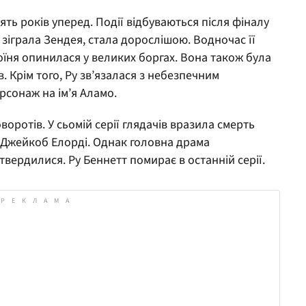
ять років уперед. Події відбуваються після фіналу
 зіграла Зендея, стала дорослішою. Водночас її
оїня опинилася у великих боргах. Вона також була
 Крім того, Ру зв’язалася з небезпечним
рсонаж на ім’я Аламо.
оворотів. У сьомій серії глядачів вразила смерть
в Джейкоб Елорді. Однак головна драма
дтвердилися. Ру Беннетт помирає в останній серії.