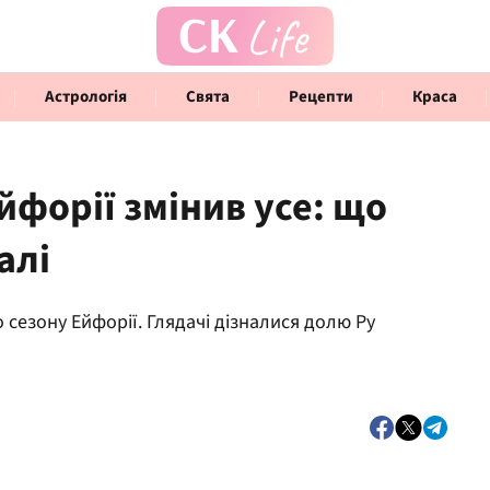
Астрологія
Свята
Рецепти
Краса
йфорії змінив усе: що
алі
Говорять інфлюенсери
Інте
 сезону Ейфорії. Глядачі дізналися долю Ру