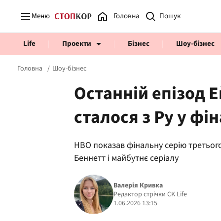
Меню
Головна
Life
Проекти
Бізнес
Шоу-бізнес
Головна
Шоу-бізнес
Останній епізод Е
сталося з Ру у фін
Prosecco Time
ВІДВЕРТІ
HBO показав фінальну серію третього
Беннетт і майбутнє серіалу
Валерія Кривка
Редактор стрічки CK Life
1.06.2026 13:15