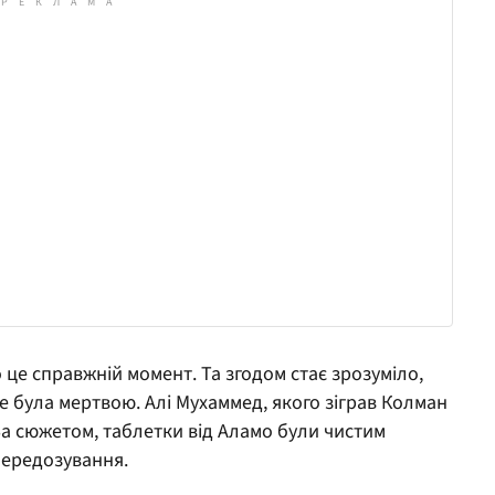
 це справжній момент. Та згодом стає зрозуміло,
е була мертвою. Алі Мухаммед, якого зіграв Колман
. За сюжетом, таблетки від Аламо були чистим
передозування.