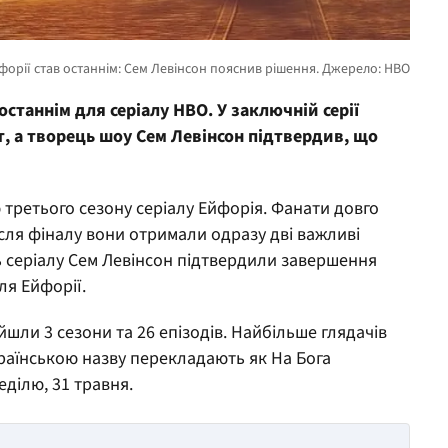
останнім для серіалу HBO. У заключній серії
т, а творець шоу Сем Левінсон підтвердив, що
 третього сезону серіалу Ейфорія. Фанати довго
ісля фіналу вони отримали одразу дві важливі
ць серіалу Сем Левінсон підтвердили завершення
ля Ейфорії.
ийшли 3 сезони та 26 епізодів. Найбільше глядачів
Українською назву перекладають як На Бога
еділю, 31 травня.