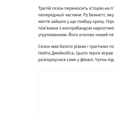
Третій сезон переносить історію на п'
попередньої частини. Ру Беннетт, яку
життя зайшло у ще глибшу кризу. Гер
пов’язана з контрабандою наркотиків.
угрупованням. Його очолює новий пе
Сезон мав багато різких і трагічних п
Нейта Джейкобса. Цього героя зігра
розгорнулася саме у фіналі. Чутки пі