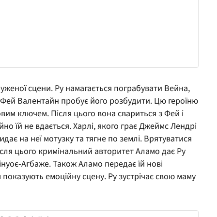
уженої сцени. Ру намагається пограбувати Вейна,
т Фей Валентайн пробує його розбудити. Цю героїню
ковим ключем. Після цього вона свариться з Фей і
йно їй не вдається. Харлі, якого грає Джеймс Лендрі
кидає на неї мотузку та тягне по землі. Врятуватися
Після цього кримінальний авторитет Аламо дає Ру
інуоє-Агбаже. Також Аламо передає їй нові
 показують емоційну сцену. Ру зустрічає свою маму