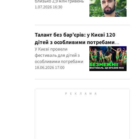
близько 2,9 млн гривень
1.07.2026 16:30
Талант без бар’єрів: у Києві 120
дітей з особливими потребами
виступили на всеукраїнському
У Києві провели
фестиваль для дітей з
фестивалі
особливими потребами
18.06.2026 17:00