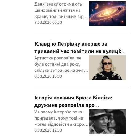
доведеться переглянути свої
Деякі знаки отримають
шанс змінити життя на
пріоритети
краще, тоді як іншим зірки
радять не поспішати з
7.08.2026 06:30
рішеннями
Клавдію Петрівну вперше за
тривалий час помітили на вулиці:
співачка розкрила подробиці свого
Артистка розповіла, де
була останні два роки,
життя
скільки витрачає на життя
та у яку суму обходяться її
6.08.2026 15:00
концерти
Історія кохання Брюса Вілліса:
дружина розповіла про
несподіваний початок їхніх
У новому інтерв'ю вона
пригадала, чому тоді не
стосунків
могла відповісти акторові
взаємністю
6.08.2026 12:30