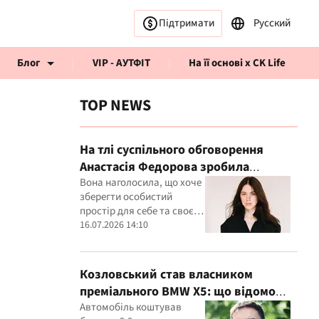
Підтримати
Русский
Блог
VIP - АУТФІТ
На її основі x CK Life
TOP NEWS
На тлі суспільного обговорення
Анастасія Федорова зробила
публічну заяву
Вона наголосила, що хоче
рв’ю CK Life
зберегти особистий
простір для себе та своєї
дитини
16.07.2026 14:10
Козловський став власником
преміального BMW X5: що відомо
про покупку
Автомобіль коштував