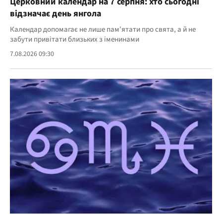
Церковний календар на 7 серпня: хто сьогодні
відзначає день янгола
Календар допомагає не лише пам'ятати про свята, а й не
забути привітати близьких з іменинами
7.08.2026 09:30