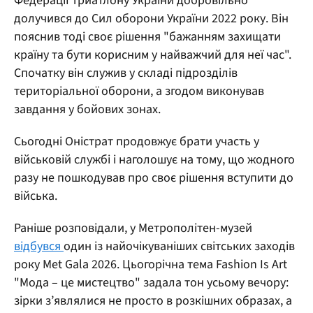
Федерації триатлону України добровільно
долучився до Сил оборони України 2022 року. Він
пояснив тоді своє рішення "бажанням захищати
країну та бути корисним у найважчий для неї час".
Спочатку він служив у складі підрозділів
територіальної оборони, а згодом виконував
завдання у бойових зонах.
Сьогодні Оністрат продовжує брати участь у
військовій службі і наголошує на тому, що жодного
разу не пошкодував про своє рішення вступити до
війська.
Раніше розповідали, у Метрополітен-музей
відбувся
один із найочікуваніших світських заходів
року Met Gala 2026. Цьогорічна тема Fashion Is Art
"Мода – це мистецтво" задала тон усьому вечору:
зірки з’являлися не просто в розкішних образах, а