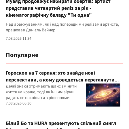
Муаяд продовжує набирати обертів: артист
представив четвертий реліз за рік -
кінематографічну баладу "Ти одна"
Над аранжуванням, як і над попередніми релізами артиста,
працював Данієль Вейнер
7.08.2026 11:34
Популярне
Гороскоп на 7 серпня: хто знайде нові
перспективи, а кому доведеться переглянути
свої пріоритети
Деякі знаки отримають шанс змінити
життя на краще, тоді як іншим зірки
радять не поспішати з рішеннями
7.08.2026 06:30
Білий Бо та HURA презентують спільний сингл