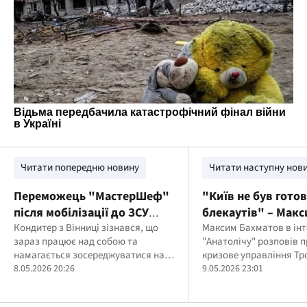
Читати попередню новину
Читати наступну нов
Переможець "МастерШеф"
"Київ не був гото
після мобілізації до ЗСУ
блекаутів" – Мак
вперше вийшов на зв'язок
Кондитер з Вінниці зізнався, що
Бахматов про най
Максим Бахматов в ін
зараз працює над собою та
"Анатолічу" розповів п
зиму на Троєщині
намагається зосереджуватися на
кризове управління Т
позитиві, попри непростий період у
8.05.2026 20:26
проблеми метро
9.05.2026 23:01
житті