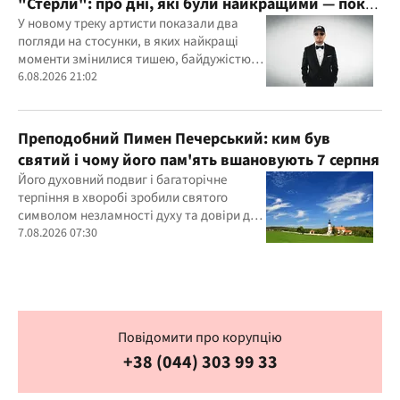
"Стерли": про дні, які були найкращими — поки
хтось не натиснув delete
У новому треку артисти показали два
погляди на стосунки, в яких найкращі
моменти змінилися тишею, байдужістю
та порожнечею
6.08.2026 21:02
Преподобний Пимен Печерський: ким був
святий і чому його пам'ять вшановують 7 серпня
Його духовний подвиг і багаторічне
терпіння в хворобі зробили святого
символом незламності духу та довіри до
Бога
7.08.2026 07:30
Повідомити про корупцію
+38 (044) 303 99 33