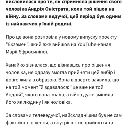
висловилася про те, як сприйняла рішення свого
чоловіка Андрія Оністрата, коли той пішов на
війну. За словами ведучої, цей період був одним
із найважчих у їхній родині.
Про це вона розповіла у новому випуску проєкту
"Екзамен", який вже вийшов на YouTube-каналі
Марії Єфросиніної.
Хамайко зізналася, що дізнавшсь про рішення
чоловіка, не одразу змогла прийняти цей вибір і
довго жила з образою. Вона відверто заявила, що
на той момент їй здавалося: "це вже не той
Андрій", якого вона знала, а війна дуже змінила
його як людину і як чоловіка.
За словами телеведучої, найскладнішим був не сам
факт його рішення, а внутрішнє неприйняття та