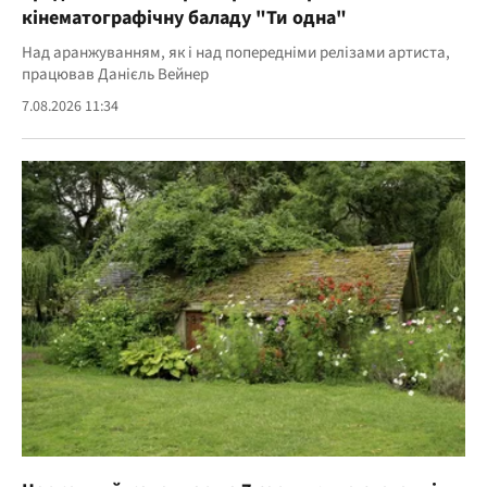
кінематографічну баладу "Ти одна"
Над аранжуванням, як і над попередніми релізами артиста,
працював Данієль Вейнер
7.08.2026 11:34