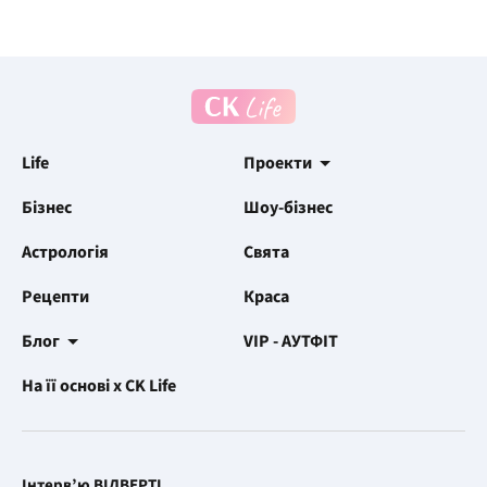
Life
Проекти
Бізнес
Шоу-бізнес
Астрологія
Свята
Рецепти
Краса
Блог
VIP - АУТФІТ
На її основі x CK Life
Інтерв’ю ВІДВЕРТІ