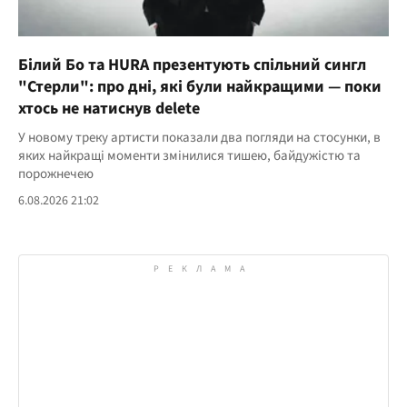
Білий Бо та HURA презентують спільний сингл
"Стерли": про дні, які були найкращими — поки
хтось не натиснув delete
У новому треку артисти показали два погляди на стосунки, в
яких найкращі моменти змінилися тишею, байдужістю та
порожнечею
6.08.2026 21:02