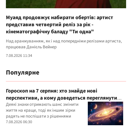
Муаяд продовжує набирати обертів: артист
представив четвертий реліз за рік -
кінематографічну баладу "Ти одна"
Над аранжуванням, як і над попередніми релізами артиста,
працював Данієль Вейнер
7.08.2026 11:34
Популярне
Гороскоп на 7 серпня: хто знайде нові
перспективи, а кому доведеться переглянути
свої пріоритети
Деякі знаки отримають шанс змінити
життя на краще, тоді як іншим зірки
радять не поспішати з рішеннями
7.08.2026 06:30