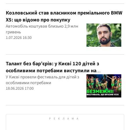
Козловський став власником преміального BMW
X5: що відомо про покупку
Автомобіль коштував близько 2,9 млн
гривень
1.07.2026 16:30
Талант без бар’єрів: у Києві 120 дітей з
особливими потребами виступили на
всеукраїнському фестивалі
У Києві провели фестиваль для дітей з
особливими потребами
18.06.2026 17:00