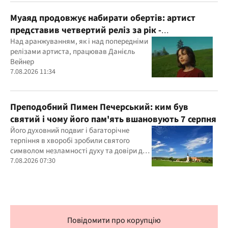
Муаяд продовжує набирати обертів: артист
представив четвертий реліз за рік -
кінематографічну баладу "Ти одна"
Над аранжуванням, як і над попередніми
релізами артиста, працював Данієль
Вейнер
7.08.2026 11:34
Преподобний Пимен Печерський: ким був
святий і чому його пам'ять вшановують 7 серпня
Його духовний подвиг і багаторічне
терпіння в хворобі зробили святого
символом незламності духу та довіри до
Бога
7.08.2026 07:30
Повідомити про корупцію