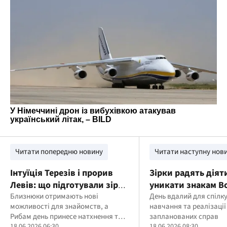
Читати попередню новину
Читати наступну нов
Інтуїція Терезів і прорив
Зірки радять діяти
Левів: що підготували зірки
уникати знакам В
на 18 червня
Близнюки отримають нові
червня
День вдалий для спілк
можливості для знайомств, а
навчання та реалізації
Рибам день принесе натхнення та
запланованих справ
несподіваний сюрприз
18.06.2026 06:30
18.06.2026 08:30