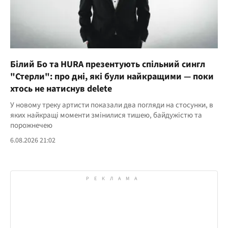
Білий Бо та HURA презентують спільний сингл
"Стерли": про дні, які були найкращими — поки
хтось не натиснув delete
У новому треку артисти показали два погляди на стосунки, в
яких найкращі моменти змінилися тишею, байдужістю та
порожнечею
6.08.2026 21:02