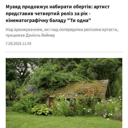
Муаяд продовжує набирати обертів: артист
представив четвертий реліз за рік -
кінематографічну баладу "Ти одна"
Над аранжуванням, як і над попередніми релізами артиста,
працював Данієль Вейнер
7.08.2026 11:34