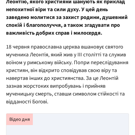
Леонтію, якого християни шанують як приклад
непохитної віри та сили духу. У цей день
заведено молитися за захист родини, душевний
спокій і благополуччя, а також згадувати про
важливість добрих справ і милосердя.
18 червня православна церква вшановує святого
мученика Леонтія, який жив у III столітті та служив
воїном у римському війську. Попри переслідування
християн, він відкрито сповідував свою віру та
навертав інших до християнства. За це Леонтій
зазнав жорстоких випробувань і прийняв
мученицьку смерть, ставши символом стійкості та
відданості Богові.