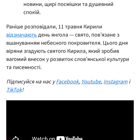
новини, щирі посмішки та душевний
спокій.
Раніше розповідали, 11 травня Кирили
відзначають
день янгола — свято, пов’язане з
вшануванням небесного покровителя. Цього дня
віряни згадують святого Кирила, який зробив
вагомий внесок у розвиток слов’янської культури
та писемності.
Підписуйся на нас у
Facebook
,
Youtube
,
Instagram
і
TikTok
!