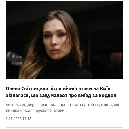
Олена Світлицька після нічної атаки на Київ
зізналася, що задумалася про виїзд за кордон
Акторка відверто розповіла про страх за дітей і сумніви, які
виникли після пережитої атаки
5.08.2026 17:15