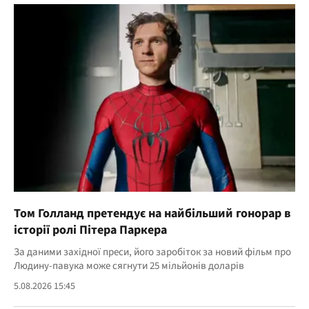
Том Голланд претендує на найбільший гонорар в
історії ролі Пітера Паркера
За даними західної преси, його заробіток за новий фільм про
Людину-павука може сягнути 25 мільйонів доларів
5.08.2026 15:45