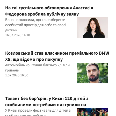
На тлі суспільного обговорення Анастасія
Федорова зробила публічну заяву
Вона наголосила, що хоче зберегти
особистий простір для себе та своєї
дитини
16.07.2026 14:10
Козловський став власником преміального BMW
X5: що відомо про покупку
Автомобіль коштував близько 2,9 млн
гривень
1.07.2026 16:30
Талант без бар’єрів: у Києві 120 дітей з
особливими потребами виступили на
всеукраїнському фестивалі
У Києві провели фестиваль для дітей з
особливими потребами