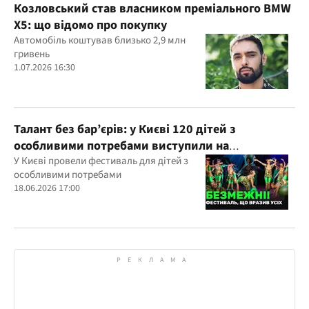
Козловський став власником преміального BMW
X5: що відомо про покупку
Автомобіль коштував близько 2,9 млн
гривень
1.07.2026 16:30
Талант без бар’єрів: у Києві 120 дітей з
особливими потребами виступили на
всеукраїнському фестивалі
У Києві провели фестиваль для дітей з
особливими потребами
18.06.2026 17:00