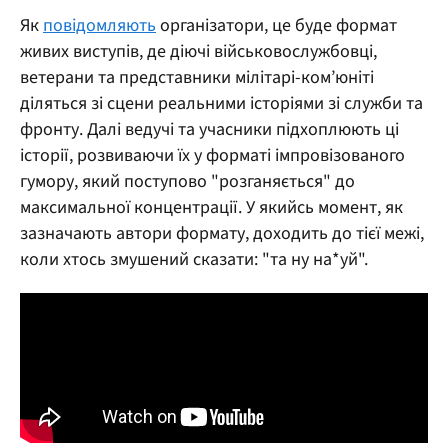
Як
повідомляють
організатори, це буде формат
живих виступів, де діючі військовослужбовці,
ветерани та представники мілітарі-ком’юніті
діляться зі сцени реальними історіями зі служби та
фронту. Далі ведучі та учасники підхоплюють ці
історії, розвиваючи їх у форматі імпровізованого
гумору, який поступово "розганяється" до
максимальної концентрації. У якийсь момент, як
зазначають автори формату, доходить до тієї межі,
коли хтось змушений сказати: "та ну на*уй".