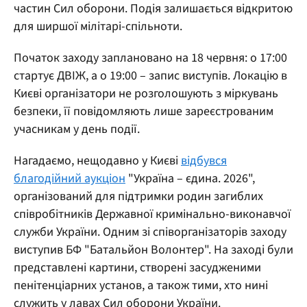
частин Сил оборони. Подія залишається відкритою
для ширшої мілітарі-спільноти.
Початок заходу заплановано на 18 червня: о 17:00
стартує ДВІЖ, а о 19:00 – запис виступів. Локацію в
Києві організатори не розголошують з міркувань
безпеки, її повідомляють лише зареєстрованим
учасникам у день події.
Нагадаємо, нещодавно у Києві
відбувся
благодійний аукціон
"Україна – єдина. 2026",
організований для підтримки родин загиблих
співробітників Державної кримінально-виконавчої
служби України. Одним зі співорганізаторів заходу
виступив БФ "Батальйон Волонтер". На заході були
представлені картини, створені засудженими
пенітенціарних установ, а також тими, хто нині
служить у лавах Сил оборони України.