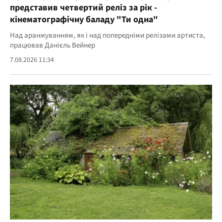
представив четвертий реліз за рік -
кінематографічну баладу "Ти одна"
Над аранжуванням, як і над попередніми релізами артиста,
працював Данієль Вейнер
7.08.2026 11:34