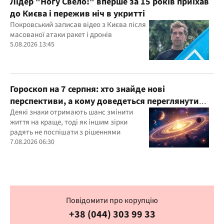
Лідер "Ногу Свело!" вперше за 15 років приїхав
до Києва і пережив ніч в укритті
Покровський записав відео з Києва після
масованої атаки ракет і дронів
5.08.2026 13:45
Гороскоп на 7 серпня: хто знайде нові
перспективи, а кому доведеться переглянути
свої пріоритети
Деякі знаки отримають шанс змінити
життя на краще, тоді як іншим зірки
радять не поспішати з рішеннями
7.08.2026 06:30
Повідомити про корупцію
+38 (044) 303 99 33