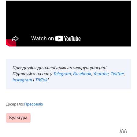
Приєднуйся до нашої армії антикорупціонерів!
Підписуйся на нас у
Telegram
,
Facebook
,
Youtube
,
Twitter
,
Instagram
і
TikTok
!
Джерело:
Пресреліз
Культура