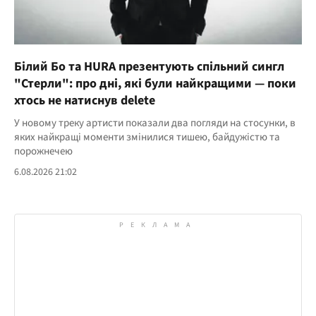
Білий Бо та HURA презентують спільний сингл
"Стерли": про дні, які були найкращими — поки
хтось не натиснув delete
У новому треку артисти показали два погляди на стосунки, в
яких найкращі моменти змінилися тишею, байдужістю та
порожнечею
6.08.2026 21:02