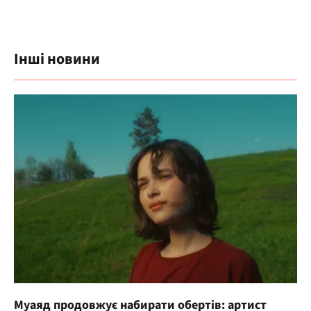
Інші новини
Муаяд продовжує набирати обертів: артист