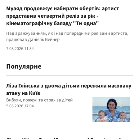
Муаяд продовжує набирати обертів: артист
представив четвертий реліз за рік -
кінематографічну баладу "Ти одна"
Над аранжуванням, як і над попередніми релізами артиста,
працював Данієль Вейнер
7.08.2026 11:34
Популярне
Ліза Глінська з двома дітьми пережила масовану
атаку на Київ
Вибухи, пожежі та страх за дітей
5.08.2026 17:04