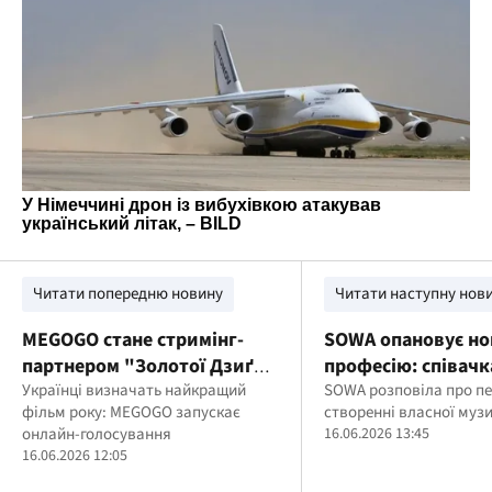
Читати попередню новину
Читати наступну нов
MEGOGO стане стримінг-
SOWA опановує но
партнером "Золотої Дзиґи"
професію: співачк
та запустить глядацьку
Українці визначать найкращий
музичному прода
SOWA розповіла про пе
фільм року: MEGOGO запускає
створенні власної муз
номінацію
онлайн-голосування
16.06.2026 13:45
16.06.2026 12:05