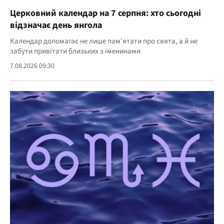
Церковний календар на 7 серпня: хто сьогодні
відзначає день янгола
Календар допомагає не лише пам'ятати про свята, а й не
забути привітати близьких з іменинами
7.08.2026 09:30