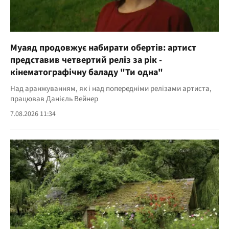
Муаяд продовжує набирати обертів: артист
представив четвертий реліз за рік -
кінематографічну баладу "Ти одна"
Над аранжуванням, як і над попередніми релізами артиста,
працював Данієль Вейнер
7.08.2026 11:34