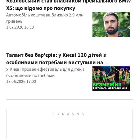
Козловський став власником преміального BMW
X5: що відомо про покупку
Автомобіль коштував близько 2,9 млн
гривень
1.07.2026 16:30
Талант без бар’єрів: у Києві 120 дітей з
особливими потребами виступили на
всеукраїнському фестивалі
У Києві провели фестиваль для дітей з
особливими потребами
18.06.2026 17:00