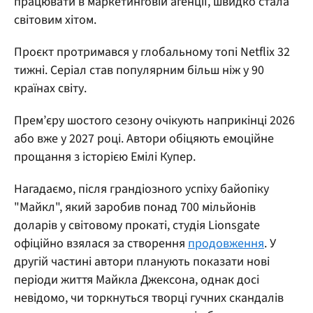
працювати в маркетинговій агенції, швидко стала
світовим хітом.
Проєкт протримався у глобальному топі Netflix 32
тижні. Серіал став популярним більш ніж у 90
країнах світу.
Прем’єру шостого сезону очікують наприкінці 2026
або вже у 2027 році. Автори обіцяють емоційне
прощання з історією Емілі Купер.
Нагадаємо, після грандіозного успіху байопіку
"Майкл", який заробив понад 700 мільйонів
доларів у світовому прокаті, студія Lionsgate
офіційно взялася за створення
продовження
. У
другій частині автори планують показати нові
періоди життя Майкла Джексона, однак досі
невідомо, чи торкнуться творці гучних скандалів