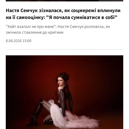
Настя Семчук зізналася, як соцмережі вплинули
на її самооцінку: "Я почала сумніватися в собі"
"Хейт взагалі не про мене": Настя Семчук розповіла, як
змінила ставлення до критики
8.08.2026 15:00