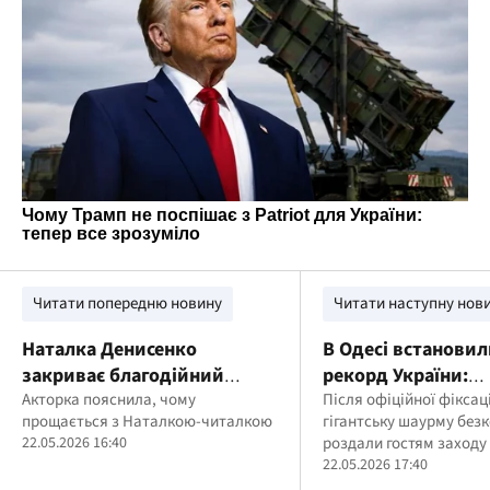
Читати попередню новину
Читати наступну нов
Наталка Денисенко
В Одесі встанови
закриває благодійний
рекорд України:
проєкт після хвилі гейту
Акторка пояснила, чому
приготували шау
Після офіційної фіксац
прощається з Наталкою-читалкою
гігантську шаурму без
2 метри завдовж
22.05.2026 16:40
роздали гостям заходу
22.05.2026 17:40