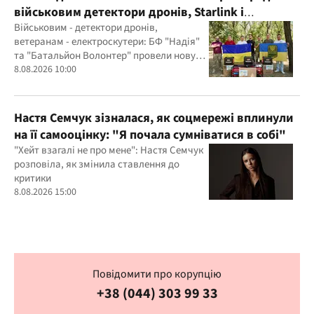
військовим детектори дронів, Starlink і
генератори
Військовим - детектори дронів,
ветеранам - електроскутери: БФ "Надія"
та "Батальйон Волонтер" провели нову
місію
8.08.2026 10:00
Настя Семчук зізналася, як соцмережі вплинули
на її самооцінку: "Я почала сумніватися в собі"
"Хейт взагалі не про мене": Настя Семчук
розповіла, як змінила ставлення до
критики
8.08.2026 15:00
Повідомити про корупцію
+38 (044) 303 99 33