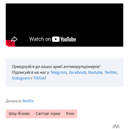
Приєднуйся до нашої армії антикорупціонерів!
Підписуйся на нас у
Telegram
,
Facebook
,
Youtube
,
Twitter
,
Instagram
і
TikTok
!
Джерело:
Netflix
Шоу-бізнес
Світові зірки
Кіно