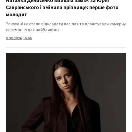
Наталка Денисенко вийшла заміж за Юрія
Савранського і змінила прізвище: перше фото
молодят
Закохані не стали відкладати весілля та влаштували камерну
церемонію для найближчих
8.08.2026 15:55