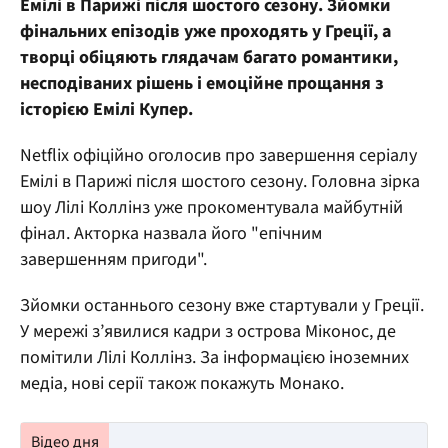
Емілі в Парижі після шостого сезону. Зйомки
фінальних епізодів уже проходять у Греції, а
творці обіцяють глядачам багато романтики,
несподіваних рішень і емоційне прощання з
історією Емілі Купер.
Netflix офіційно оголосив про завершення серіалу
Емілі в Парижі після шостого сезону. Головна зірка
шоу Лілі Коллінз уже прокоментувала майбутній
фінал. Акторка назвала його "епічним
завершенням пригоди".
Зйомки останнього сезону вже стартували у Греції.
У мережі з’явилися кадри з острова Міконос, де
помітили Лілі Коллінз. За інформацією іноземних
медіа, нові серії також покажуть Монако.