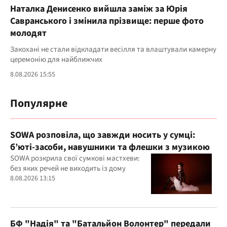
Наталка Денисенко вийшла заміж за Юрія
Савранського і змінила прізвище: перше фото
молодят
Закохані не стали відкладати весілля та влаштували камерну
церемонію для найближчих
8.08.2026 15:55
Популярне
SOWA розповіла, що завжди носить у сумці:
б’юті-засоби, навушники та флешки з музикою
SOWA розкрила свої сумкові мастхеви:
без яких речей не виходить із дому
8.08.2026 13:15
БФ "Надія" та "Батальйон Волонтер" передали