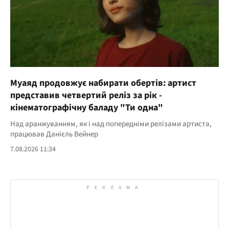
Муаяд продовжує набирати обертів: артист
представив четвертий реліз за рік -
кінематографічну баладу "Ти одна"
Над аранжуванням, як і над попередніми релізами артиста,
працював Данієль Вейнер
7.08.2026 11:34