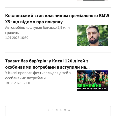
Козловський став власником преміального BMW
X5: що відомо про покупку
Автомобіль коштував близько 2,9 млн
гривень
1.07.2026 16:30
Талант без бар’єрів: у Києві 120 дітей з
особливими потребами виступили на
всеукраїнському фестивалі
У Києві провели фестиваль для дітей з
особливими потребами
18.06.2026 17:00