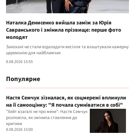
Наталка Денисенко вийшла заміж за Юрія
Савранського і змінила прізвище: перше фото
молодят
Закохані не стали відкладати весілля та влаштували камерну
церемонію для найближчих
8.08.2026 15:55
Популярне
Настя Семчук зізналася, як соцмережі вплинули
на її самооцінку: "Я почала сумніватися в собі"
"Хейт взагалі не про мене": Настя Семчук
розповіла, як змінила ставлення до
критики
8.08.2026 15:00