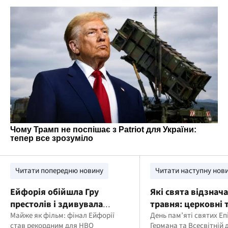
Читати попередню новину
Читати наступну нов
Ейфорія обійшла Гру
Які свята відзнач
престолів і здивувала
травня: церковні 
фанатів фіналом
Майже як фільм: фінал Ейфорії
та Всесвітній день
День пам’яті святих Еп
став рекордним для HBO
Германа та Всесвітній 