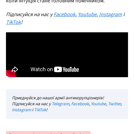
коли інтуїція стане головним помічником.
Підписуйся на нас у
Facebook
,
Youtube
,
Instagram
і
TikTok
!
Приєднуйся до нашої армії антикорупціонерів!
Підписуйся на нас у
Telegram
,
Facebook
,
Youtube
,
Twitter
,
Instagram
і
TikTok
!