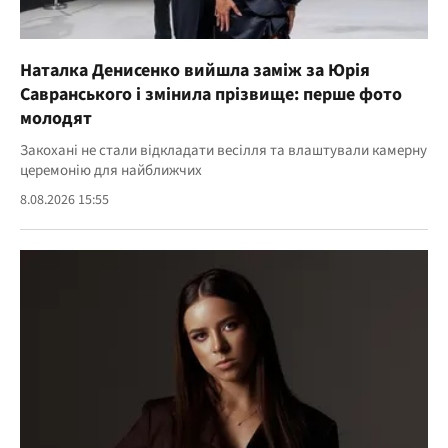
Наталка Денисенко вийшла заміж за Юрія
Савранського і змінила прізвище: перше фото
молодят
Закохані не стали відкладати весілля та влаштували камерну
церемонію для найближчих
8.08.2026 15:55