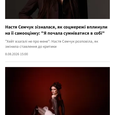
Настя Семчук зізналася, як соцмережі вплинули
на її самооцінку: "Я почала сумніватися в собі"
"Хейт взагалі не про мене": Настя Семчук розповіла, як
змінила ставлення до критики
8.08.2026 15:00