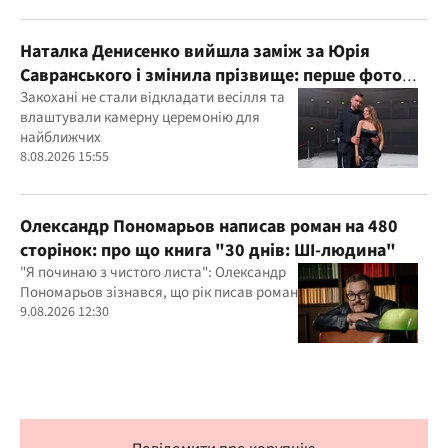
Наталка Денисенко вийшла заміж за Юрія
Савранського і змінила прізвище: перше фото
молодят
Закохані не стали відкладати весілля та
влаштували камерну церемонію для
найближчих
8.08.2026 15:55
Олександр Пономарьов написав роман на 480
сторінок: про що книга "30 днів: ШІ-людина"
"Я починаю з чистого листа": Олександр
Пономарьов зізнався, що рік писав роман
9.08.2026 12:30